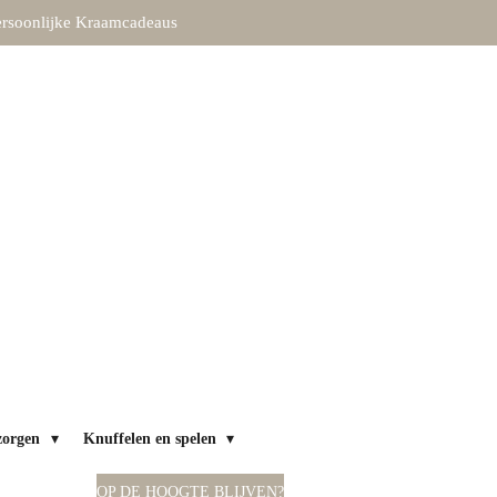
rsoonlijke Kraamcadeaus
zorgen
Knuffelen en spelen
OP DE HOOGTE BLIJVEN?