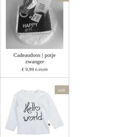
Cadeaudoos | potje
zwanger
€ 9,99
€ 19,99
sale