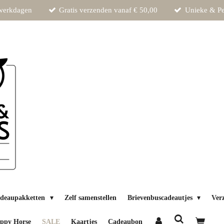
 werkdagen
Gratis verzenden vanaf € 50,00
Unieke & Pe
deaupakketten
Zelf samenstellen
Brievenbuscadeautjes
Ver
ppy Horse
SALE
Kaartjes
Cadeaubon