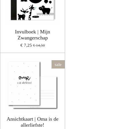
Invulboek | Mijn
Zwangerschap
€ 7,25
€ 14,50
sale
Ansichtkaart | Oma is de
allerliefste!