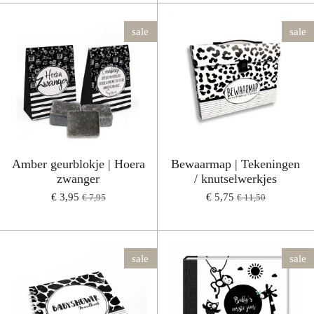
sale
sale
Amber geurblokje | Hoera
Bewaarmap | Tekeningen
zwanger
/ knutselwerkjes
€ 3,95
€ 5,75
€ 7,95
€ 11,50
sale
sale