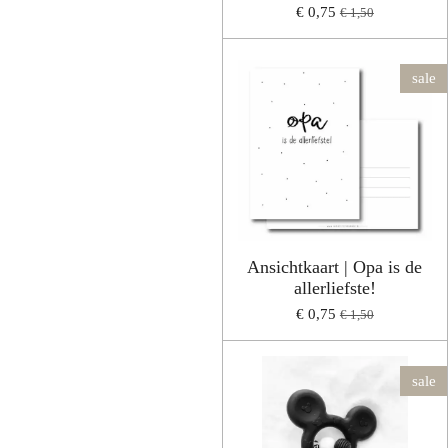
€ 0,75
€ 1,50
sale
Ansichtkaart | Opa is de
allerliefste!
€ 0,75
€ 1,50
sale