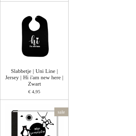
Slabbetje | Uni Line |
Jersey | Hi i'am new here |
Zwart
€ 4,95
sale