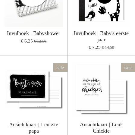
Invulboek | Babyshower
Invulboek | Baby's eerste
jaar
€ 6,25
€ 12,50
€ 7,25
€ 14,50
sale
sale
Ansichtkaart | Leukste
Ansichtkaart | Leuk
papa
Chickie