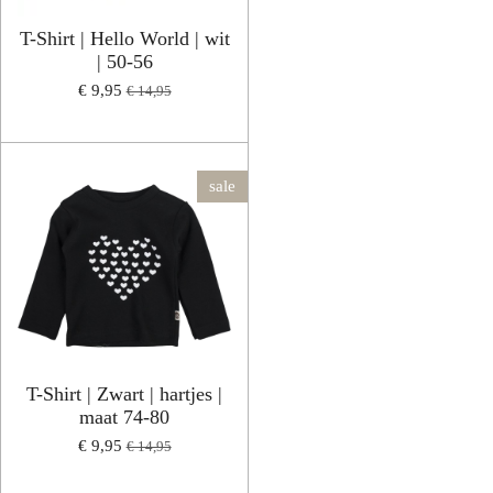
T-Shirt | Hello World | wit
| 50-56
€ 9,95
€ 14,95
sale
T-Shirt | Zwart | hartjes |
maat 74-80
€ 9,95
€ 14,95