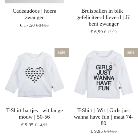
Cadeaudoos | hoera
Bruisballen in blik |
zwanger
gefeliciteerd lieverd | Jij
bent zwanger
€ 17,50
€ 34,95
€ 6,99
€ 13,99
sale
sale
T-Shirt hartjes | wit lange
T-Shirt | Wit | Girls just
mouw | 50-56
wanna have fun | maat 74-
80
€ 9,95
€ 14,95
€ 9,95
€ 14,95