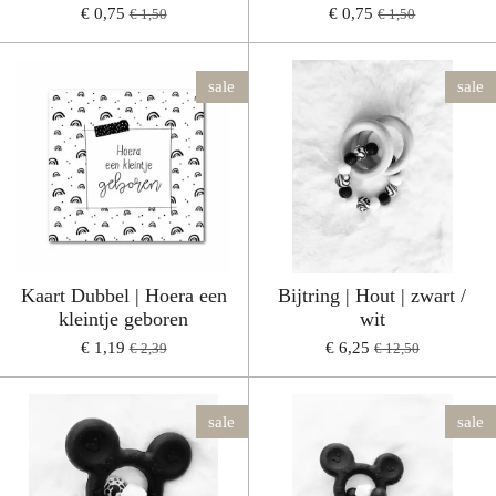
€ 0,75
€ 0,75
€ 1,50
€ 1,50
sale
sale
Kaart Dubbel | Hoera een
Bijtring | Hout | zwart /
kleintje geboren
wit
€ 1,19
€ 6,25
€ 2,39
€ 12,50
sale
sale