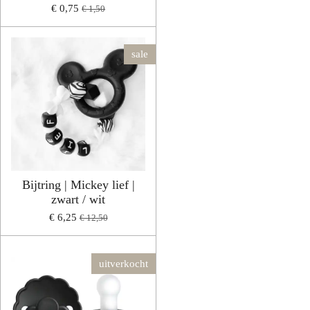
€ 0,75
€ 1,50
sale
Bijtring | Mickey lief |
zwart / wit
€ 6,25
€ 12,50
uitverkocht