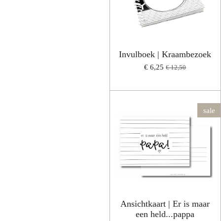
Invulboek | Kraambezoek
€ 6,25
€ 12,50
sale
Ansichtkaart | Er is maar
een held...pappa