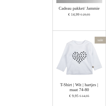
Cadeau pakket/ Jammie
€ 14,99
€ 29,95
sale
T-Shirt | Wit | hartjes |
maat 74-80
€ 9,95
€ 14,95