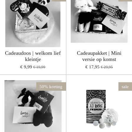
Cadeaudoos | welkom lief
Cadeaupakket | Mini
kleintje
versie op komst
€ 9,99
€ 17,95
€ 19,99
€ 29,95
50% korting
sale