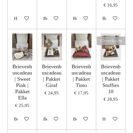
€ 16,95
Houd mij op de hoogte
Bekijk details
Bekijk details
Bekijk details
Uitverkocht
Brievenb
Brievenb
Brievenb
Brievenb
uscadeau
uscadeau
uscadeau
uscadeau
| Sweet
| Pakket
| Pakket
| Pakket
Pink |
Giraf
Timo
Stuffies
Pakket
10
€ 24,95
€ 17,95
Ella
€ 28,95
€ 25,95
Bekijk details
Bekijk details
Bekijk details
Houd mij op de