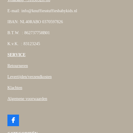
E-mail: info@knuffiesstuffiesbabykids.nl
IBAN: NL40RABO 0370597826
B.T.W. : 862737758B01
K.v.K. : 83123245
SERVICE
Retourneren
Levertijden/verzendkosten
Klachten
Algemene voorwaarden
F
a