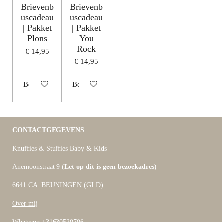
Brievenb
Brievenb
uscadeau
uscadeau
| Pakket
| Pakket
Plons
You
Rock
€ 14,95
€ 14,95
Bekijk details
Bekijk details
CONTACTGEGEVENS
Knuffies & Stuffies Baby & Kids
Anemoonstraat 9 (
Let op dit is geen bezoekadres)
6641 CA BEUNINGEN (GLD)
Over mij
Whatsapp +31630520706