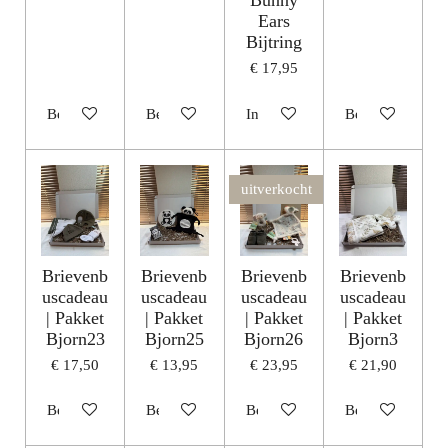
Bunny
Ears
Bijtring
€ 17,95
Bekijk details
Bekijk details
In winkelwagen
Bekijk details
uitverkocht
Brievenb
Brievenb
Brievenb
Brievenb
uscadeau
uscadeau
uscadeau
uscadeau
| Pakket
| Pakket
| Pakket
| Pakket
Bjorn23
Bjorn25
Bjorn26
Bjorn3
€ 17,50
€ 13,95
€ 23,95
€ 21,90
Bekijk details
Bekijk details
Bekijk details
Bekijk details