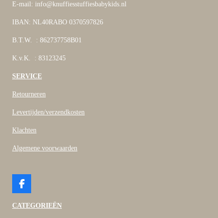
E-mail: info@knuffiesstuffiesbabykids.nl
IBAN: NL40RABO 0370597826
B.T.W. : 862737758B01
K.v.K. : 83123245
SERVICE
Retourneren
Levertijden/verzendkosten
Klachten
Algemene voorwaarden
F
a
c
CATEGORIEËN
e