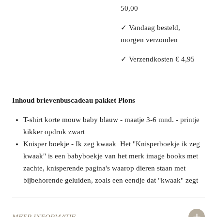
50,00
✓ Vandaag besteld,
morgen verzonden
✓ Verzendkosten € 4,95
Inhoud brievenbuscadeau pakket Plons
T-shirt korte mouw baby blauw - maatje 3-6 mnd. - printje
kikker opdruk zwart
Knisper boekje - Ik zeg kwaak
Het "Knisperboekje ik zeg
kwaak" is een
babyboekje van het merk image books met
zachte, knisperende pagina's waarop dieren staan met
bijbehorende geluiden, zoals een eendje dat "kwaak" zegt
MEER INFORMATIE