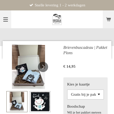
Snelle levering 1 - 2 werkdagen
Ga
direct
naar
de
hoofdinhoud
Brievenbuscadeau | Pakket
Plons
€ 14,95
Kies je kaartje
Boodschap
Wil je het pakket meteen