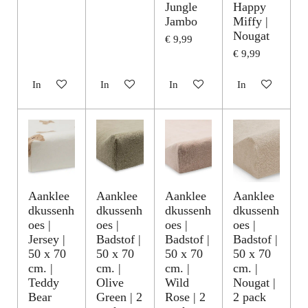
Jungle
Happy
Jambo
Miffy |
Nougat
€ 9,99
€ 9,99
In winkelwagen
In winkelwagen
In winkelwagen
In winkelwagen
Aanklee
Aanklee
Aanklee
Aanklee
dkussenh
dkussenh
dkussenh
dkussenh
oes |
oes |
oes |
oes |
Jersey |
Badstof |
Badstof |
Badstof |
50 x 70
50 x 70
50 x 70
50 x 70
cm. |
cm. |
cm. |
cm. |
Teddy
Olive
Wild
Nougat |
Bear
Green | 2
Rose | 2
2 pack