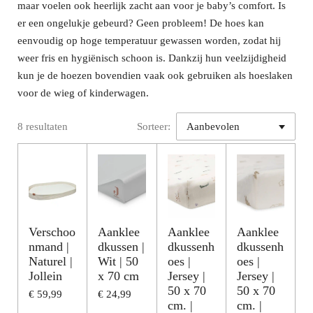
maar voelen ook heerlijk zacht aan voor je baby’s comfort. Is
er een ongelukje gebeurd? Geen probleem! De hoes kan
eenvoudig op hoge temperatuur gewassen worden, zodat hij
weer fris en hygiënisch schoon is. Dankzij hun veelzijdigheid
kun je de hoezen bovendien vaak ook gebruiken als hoeslaken
voor de wieg of kinderwagen.
8 resultaten
Sorteer:
Verschoo
Aanklee
Aanklee
Aanklee
nmand |
dkussen |
dkussenh
dkussenh
Naturel |
Wit | 50
oes |
oes |
Jollein
x 70 cm
Jersey |
Jersey |
50 x 70
50 x 70
€ 59,99
€ 24,99
cm. |
cm. |