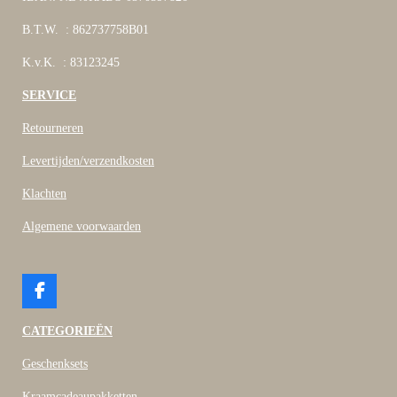
B.T.W. : 862737758B01
K.v.K. : 83123245
SERVICE
Retourneren
Levertijden/verzendkosten
Klachten
Algemene voorwaarden
F
a
c
CATEGORIEËN
e
b
Geschenksets
o
o
Kraamcadeaupakketten