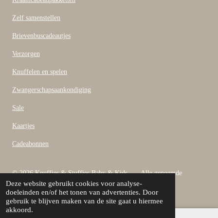
k
Zelf samenstellen
Brievenbuscadeautjes
Verzorgen
Knuffelen en spelen
Zwangerschapsaankondiging
Sale
Kaartjes
Cadeabonnen
© 2026 Knuffies & Stuffies Baby & Kids Alle genoemde
Deze website gebruikt cookies voor analyse-
bedragen zijn inclusief B.T.W
doeleinden en/of het tonen van advertenties. Door
Powered by
JouwWeb
gebruik te blijven maken van de site gaat u hiermee
akkoord.