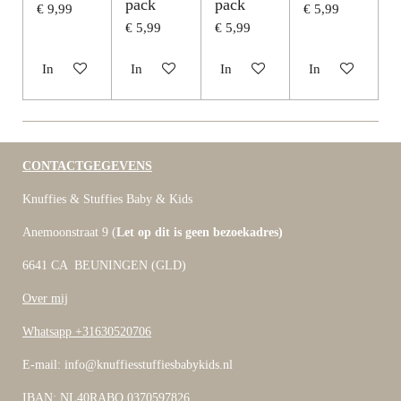
pack
pack
€ 9,99
€ 5,99
€ 5,99
€ 5,99
In winkelwagen
In winkelwagen
In winkelwagen
In winkelwagen
CONTACTGEGEVENS
Knuffies & Stuffies Baby & Kids
Anemoonstraat 9 (
Let op dit is geen bezoekadres)
6641 CA BEUNINGEN (GLD)
Over mij
Whatsapp +31630520706
E-mail: info@knuffiesstuffiesbabykids.nl
IBAN: NL40RABO 0370597826