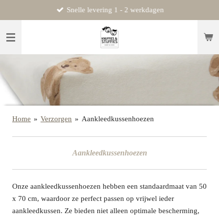
Snelle levering 1 - 2 werkdagen
Ga
direct
naar
de
hoofdinhoud
Home
»
Verzorgen
»
Aankleedkussenhoezen
Aankleedkussenhoezen
Onze aankleedkussenhoezen hebben een standaardmaat van 50
x 70 cm, waardoor ze perfect passen op vrijwel ieder
aankleedkussen. Ze bieden niet alleen optimale bescherming,