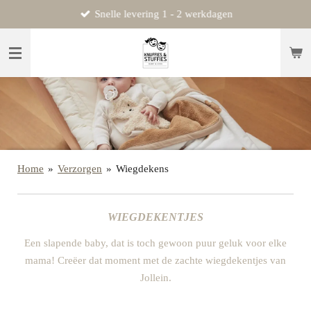
Snelle levering 1 - 2 werkdagen
Ga
direct
naar
de
hoofdinhoud
Home
»
Verzorgen
»
Wiegdekens
WIEGDEKENTJES
Een slapende baby, dat is toch gewoon puur geluk voor elke
mama! Creëer dat moment met de zachte wiegdekentjes van
Jollein.