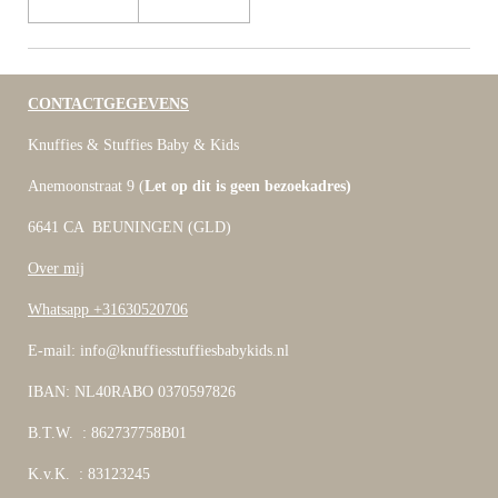
CONTACTGEGEVENS
Knuffies & Stuffies Baby & Kids
Anemoonstraat 9 (
Let op dit is geen bezoekadres)
6641 CA BEUNINGEN (GLD)
Over mij
Whatsapp +31630520706
E-mail: info@knuffiesstuffiesbabykids.nl
IBAN: NL40RABO 0370597826
B.T.W. : 862737758B01
K.v.K. : 83123245