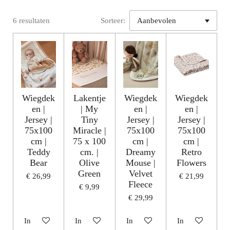
6 resultaten
Sorteer:
Wiegdek
Lakentje
Wiegdek
Wiegdek
en |
| My
en |
en |
Jersey |
Tiny
Jersey |
Jersey |
75x100
Miracle |
75x100
75x100
cm |
75 x 100
cm |
cm |
Teddy
cm. |
Dreamy
Retro
Bear
Olive
Mouse |
Flowers
Green
Velvet
€ 26,99
€ 21,99
Fleece
€ 9,99
€ 29,99
In winkelwagen
In winkelwagen
In winkelwagen
In winkelwagen