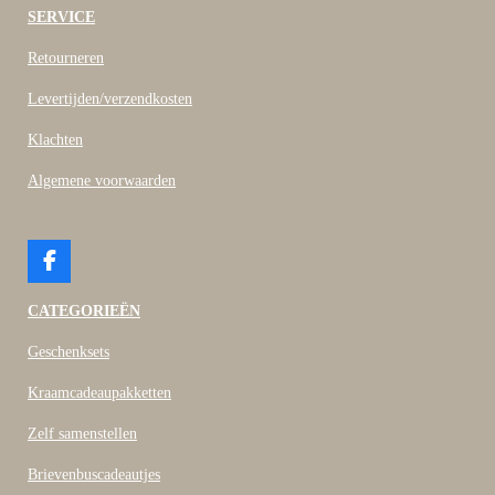
SERVICE
Retourneren
Levertijden/verzendkosten
Klachten
Algemene voorwaarden
F
a
c
CATEGORIEËN
e
b
Geschenksets
o
o
Kraamcadeaupakketten
k
Zelf samenstellen
Brievenbuscadeautjes