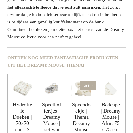
het allerzachtste fleece dat je ooit zult aanraken.
Het zorgt
ervoor dat je kleintje lekker warm blijft, of het nu in het bedje
is of tijdens een gezellig knuffelmoment op de bank.
Combineer het dekentje moeiteloos met de rest van de Dreamy
Mouse collectie voor een perfect geheel.
ONTDEK NOG MEER FANTASTISCHE PRODUCTEN
UIT HET DREAMY MOUSE THEMA!
actie
Hydrofie
Speelkof
Speendo
Badcape
le
fertjes |
ekje |
| Dreamy
Doeken |
Dreamy
Thema
Mouse |
70x70
Mouse |
Dreamy
Afm. 75
cm. | 2
set van
Mouse
x 75 cm.