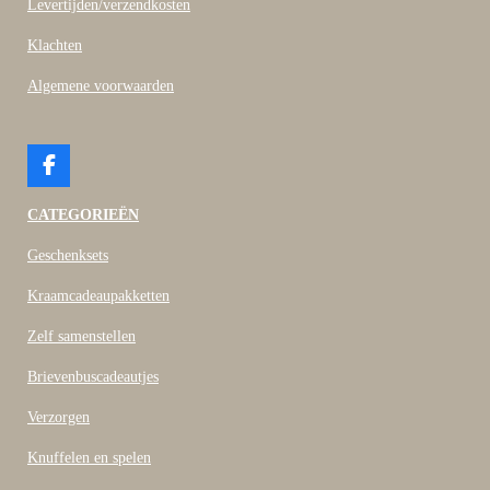
Levertijden/verzendkosten
Klachten
Algemene voorwaarden
F
a
c
CATEGORIEËN
e
b
Geschenksets
o
o
Kraamcadeaupakketten
k
Zelf samenstellen
Brievenbuscadeautjes
Verzorgen
Knuffelen en spelen