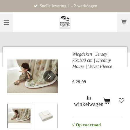
Snelle levering 1 - 2 werkdagen
Ga
direct
naar
de
hoofdinhoud
Wiegdeken | Jersey |
75x100 cm | Dreamy
Mouse | Velvet Fleece
€ 29,99
In
winkelwagen
√ Op voorraad