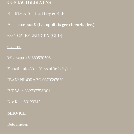
CONTACTGEGEVENS
Knuffies & Stuffies Baby & Kids
Anemoonstraat 9 (
Let op dit is geen bezoekadres)
6641 CA BEUNINGEN (GLD)
Over mij
Whatsapp +31630520706
E-mail: info@knuffiesstuffiesbabykids.nl
IBAN: NL40RABO 0370597826
B.T.W. : 862737758B01
K.v.K. : 83123245
SERVICE
Retourneren