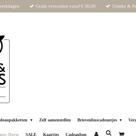
 werkdagen
Gratis verzenden vanaf € 50,00
Unieke & Pe
deaupakketten
Zelf samenstellen
Brievenbuscadeautjes
Ver
ppy Horse
SALE
Kaartjes
Cadeaubon