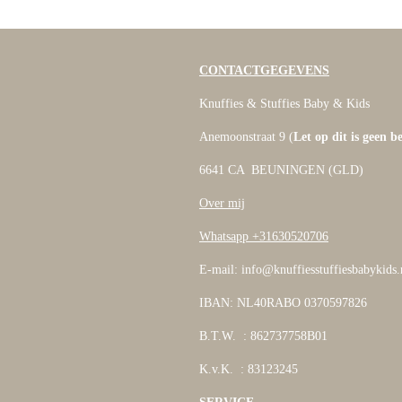
CONTACTGEGEVENS
Knuffies & Stuffies Baby & Kids
Anemoonstraat 9 (
Let op dit is geen b
6641 CA BEUNINGEN (GLD)
Over mij
Whatsapp +31630520706
E-mail: info@knuffiesstuffiesbabykids.
IBAN: NL40RABO 0370597826
B.T.W. : 862737758B01
K.v.K. : 83123245