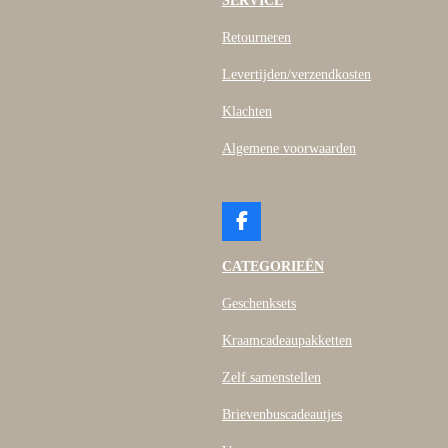
SERVICE
Retourneren
Levertijden/verzendkosten
Klachten
Algemene voorwaarden
F
a
c
CATEGORIEËN
e
b
Geschenksets
o
o
Kraamcadeaupakketten
k
Zelf samenstellen
Brievenbuscadeautjes