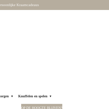
rsoonlijke Kraamcadeaus
zorgen
Knuffelen en spelen
OP DE HOOGTE BLIJVEN?