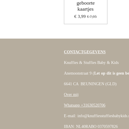
geboorte
kaartjes
€ 3,99
€ 7,95
CONTACTGEGEVENS
Knuffies & Stuffies Baby & Kids
Anemoonstraat 9 (
Let op dit is geen b
6641 CA BEUNINGEN (GLD)
Over mij
Whatsapp +31630520706
E-mail: info@knuffiesstuffiesbabykids.
IBAN: NL40RABO 0370597826