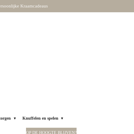
rsoonlijke Kraamcadeaus
zorgen
Knuffelen en spelen
OP DE HOOGTE BLIJVEN?