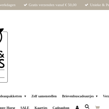
 werkdagen
Gratis verzenden vanaf € 50,00
Unieke & Pe
deaupakketten
Zelf samenstellen
Brievenbuscadeautjes
Ver
ppy Horse
SALE
Kaartjes
Cadeaubon