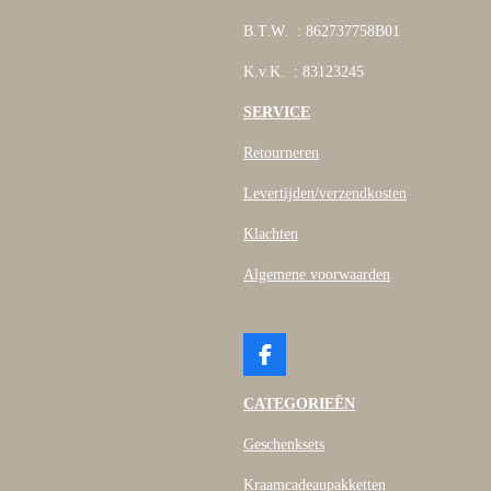
B.T.W. : 862737758B01
K.v.K. : 83123245
SERVICE
Retourneren
Levertijden/verzendkosten
Klachten
Algemene voorwaarden
F
a
c
CATEGORIEËN
e
b
Geschenksets
o
o
Kraamcadeaupakketten