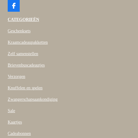
F
a
c
CATEGORIEËN
e
b
Geschenksets
o
o
Kraamcadeaupakketten
k
Zelf samenstellen
Brievenbuscadeautjes
Verzorgen
Knuffelen en spelen
Zwangerschapsaankondiging
Sale
Kaartjes
Cadeabonnen