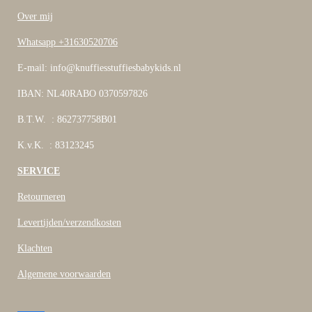
Over mij
Whatsapp +31630520706
E-mail: info@knuffiesstuffiesbabykids.nl
IBAN: NL40RABO 0370597826
B.T.W. : 862737758B01
K.v.K. : 83123245
SERVICE
Retourneren
Levertijden/verzendkosten
Klachten
Algemene voorwaarden