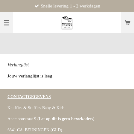
Snelle levering 1 - 2 werkdagen
Ga
direct
naar
de
hoofdinhoud
Verlanglijst
Jouw verlanglijst is leeg.
CONTACTGEGEVENS
Knuffies & Stuffies Baby & Kids
Anemoonstraat 9 (
Let op dit is geen bezoekadres)
6641 CA BEUNINGEN (GLD)