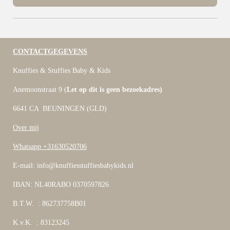
CONTACTGEGEVENS
Knuffies & Stuffies Baby & Kids
Anemoonstraat 9 (
Let op dit is geen bezoekadres)
6641 CA BEUNINGEN (GLD)
Over mij
Whatsapp +31630520706
E-mail: info@knuffiesstuffiesbabykids.nl
IBAN: NL40RABO 0370597826
B.T.W. : 862737758B01
K.v.K. : 83123245