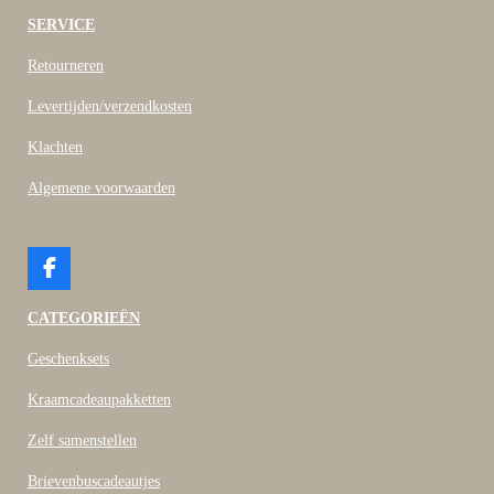
SERVICE
Retourneren
Levertijden/verzendkosten
Klachten
Algemene voorwaarden
F
a
c
CATEGORIEËN
e
b
Geschenksets
o
o
Kraamcadeaupakketten
k
Zelf samenstellen
Brievenbuscadeautjes