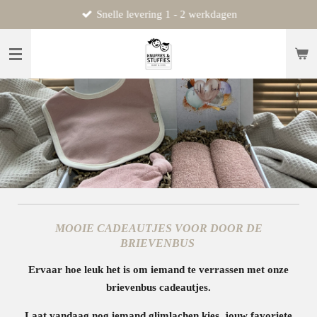
Snelle levering 1 - 2 werkdagen
Ga
direct
naar
de
hoofdinhoud
MOOIE CADEAUTJES VOOR DOOR DE
BRIEVENBUS
Ervaar hoe leuk het is om iemand te verrassen met onze
brievenbus cadeautjes.
Laat vandaag nog iemand glimlachen kies jouw favoriete