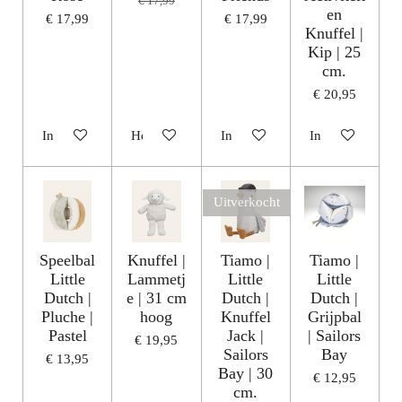
€ 17,99
en
€ 17,99
€ 17,99
Knuffel |
Kip | 25
cm.
€ 20,95
In winkelwagen
Houd mij op de hoogte
In winkelwagen
In winkelwagen
Uitverkocht
Speelbal
Knuffel |
Tiamo |
Tiamo |
Little
Lammetj
Little
Little
Dutch |
e | 31 cm
Dutch |
Dutch |
Pluche |
hoog
Knuffel
Grijpbal
Pastel
Jack |
| Sailors
€ 19,95
Sailors
Bay
€ 13,95
Bay | 30
€ 12,95
cm.