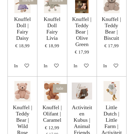
nieuw
nieuw
Knuffel
Knuffel
Knuffel |
Knuffel |
Doll |
Doll
Teddy
Teddy
Fairy
Fairy
Bear |
Bear |
Daisy
Livia
Olive
Biscuit
Green
€ 18,99
€ 18,99
€ 17,99
€ 17,99
In winkelwagen
In winkelwagen
In winkelwagen
In winkelwagen
sale
Knuffel |
Knuffel |
Activiteit
Little
Teddy
Olifant |
en
Dutch |
Bear |
Caramel
Kubus |
Little
Wild
Animal
Farm |
€ 12,99
Rose
Friends
Activiteit