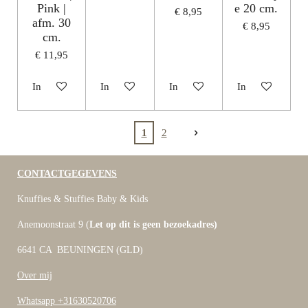
Pink |
e 20 cm.
€ 8,95
afm. 30
€ 8,95
cm.
€ 11,95
In winkelwagen
In winkelwagen
In winkelwagen
In winkelwagen
1
2
CONTACTGEGEVENS
Knuffies & Stuffies Baby & Kids
Anemoonstraat 9 (
Let op dit is geen bezoekadres)
6641 CA BEUNINGEN (GLD)
Over mij
Whatsapp +31630520706