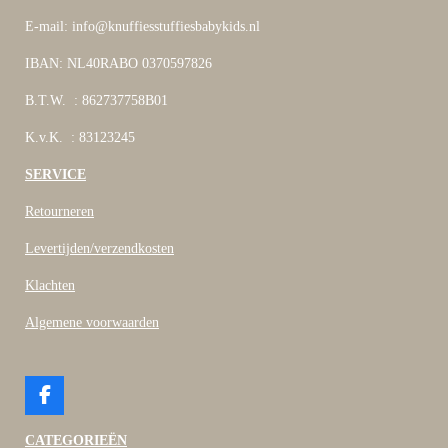
E-mail: info@knuffiesstuffiesbabykids.nl
IBAN: NL40RABO 0370597826
B.T.W. : 862737758B01
K.v.K. : 83123245
SERVICE
Retourneren
Levertijden/verzendkosten
Klachten
Algemene voorwaarden
F
a
c
CATEGORIEËN