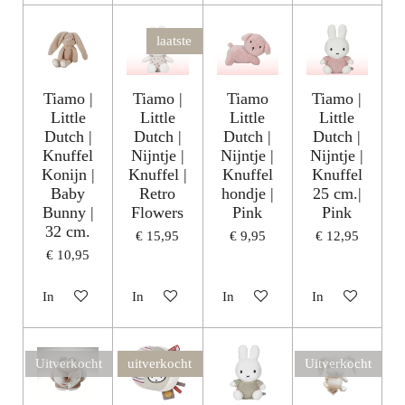
laatste
Tiamo |
Tiamo |
Tiamo
Tiamo |
Little
Little
Little
Little
Dutch |
Dutch |
Dutch |
Dutch |
Knuffel
Nijntje |
Nijntje |
Nijntje |
Konijn |
Knuffel |
Knuffel
Knuffel
Baby
Retro
hondje |
25 cm.|
Bunny |
Flowers
Pink
Pink
32 cm.
€ 15,95
€ 9,95
€ 12,95
€ 10,95
In winkelwagen
In winkelwagen
In winkelwagen
In winkelwagen
Uitverkocht
uitverkocht
Uitverkocht