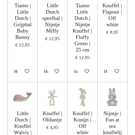
Tiamo |
Little
Tiamo
Knuffel |
Little
Dutch
Little
Flapoor |
Dutch |
speelbal |
Dutch |
Off
Grijpbal
Nijntje
Nijntje
white
Baby
Miffy
Knuffel |
€ 8,95
Bunny
Fluffy
€ 12,95
Green |
€ 12,95
25 cm
€ 12,95
Houd mij op de hoogte
Houd mij op de hoogte
In winkelwagen
Houd mij op de
Little
Knuffel |
Knuffel |
Nijntje |
Dutch |
Olifantje
Konijn |
Fun at
Knuffel
Off
sea
€ 4,95
Walvis |
white
knuffeltj