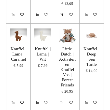
€ 13,95
In winkelwagen
In winkelwagen
Houd mij op de hoogte
In winkelwagen
Knuffel |
Knuffel |
Little
Knuffel |
Lama |
Lama |
Dutch |
Deep
Caramel
Wit
Activiteit
Sea
en
Turtle
€ 7,99
€ 7,99
Knuffel
€ 14,99
Vos |
Forest
Friends
€ 20,95
In winkelwagen
In winkelwagen
In winkelwagen
In winkelwagen