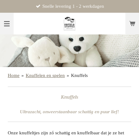
Snelle levering 1 - 2 werkdagen
Ga
direct
naar
de
hoofdinhoud
Home
»
Knuffelen en spelen
»
Knuffels
Knuffels
Ultrazacht, onweerstaanbaar schattig en puur lief!
Onze knuffeltjes zijn zó schattig en knuffelbaar dat je ze het