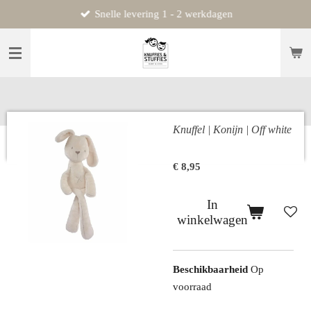
Snelle levering 1 - 2 werkdagen
Ga
direct
naar
de
hoofdinhoud
Knuffel | Konijn | Off white
€ 8,95
In
winkelwagen
Beschikbaarheid
Op
voorraad