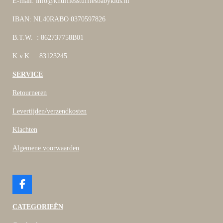
E-mail: info@knuffiesstuffiesbabykids.nl
IBAN: NL40RABO 0370597826
B.T.W. : 862737758B01
K.v.K. : 83123245
SERVICE
Retourneren
Levertijden/verzendkosten
Klachten
Algemene voorwaarden
F
a
c
CATEGORIEËN
e