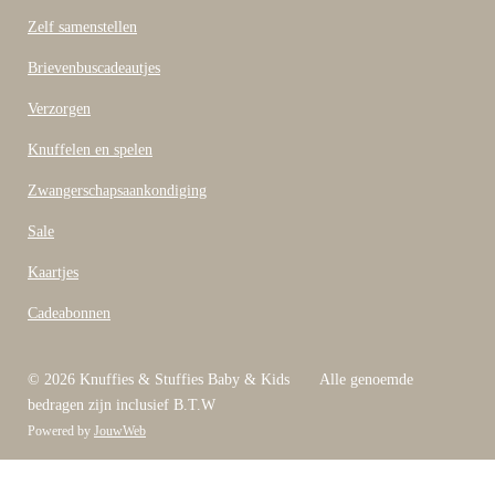
k
Zelf samenstellen
Brievenbuscadeautjes
Verzorgen
Knuffelen en spelen
Zwangerschapsaankondiging
Sale
Kaartjes
Cadeabonnen
© 2026 Knuffies & Stuffies Baby & Kids Alle genoemde
bedragen zijn inclusief B.T.W
Powered by
JouwWeb