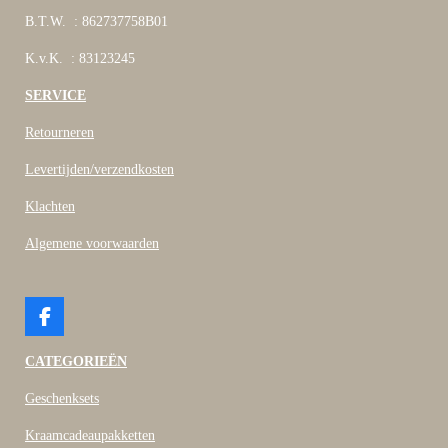
B.T.W. : 862737758B01
K.v.K. : 83123245
SERVICE
Retourneren
Levertijden/verzendkosten
Klachten
Algemene voorwaarden
F
a
c
CATEGORIEËN
e
b
Geschenksets
o
o
Kraamcadeaupakketten