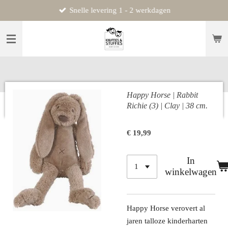
Snelle levering 1 - 2 werkdagen
Ga
direct
naar
de
hoofdinhoud
Happy Horse | Rabbit
Richie (3) | Clay | 38 cm.
€ 19,99
In
winkelwagen
Happy Horse verovert al
jaren talloze kinderharten