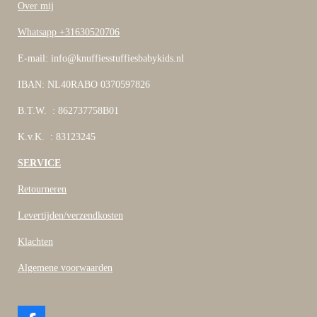
Over mij
Whatsapp +31630520706
E-mail: info@knuffiesstuffiesbabykids.nl
IBAN: NL40RABO 0370597826
B.T.W. : 862737758B01
K.v.K. : 83123245
SERVICE
Retourneren
Levertijden/verzendkosten
Klachten
Algemene voorwaarden