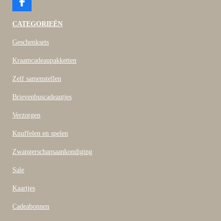
F
a
c
CATEGORIEËN
e
b
Geschenksets
o
o
Kraamcadeaupakketten
k
Zelf samenstellen
Brievenbuscadeautjes
Verzorgen
Knuffelen en spelen
Zwangerschapsaankondiging
Sale
Kaartjes
Cadeabonnen