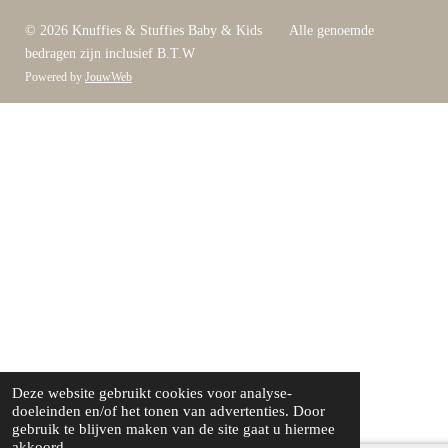
© 2026 Knuffies & Stuffies Baby & Kids Alle genoemde
bedragen zijn inclusief B.T.W
Powered by
JouwWeb
Deze website gebruikt cookies voor analyse-
doeleinden en/of het tonen van advertenties. Door
gebruik te blijven maken van de site gaat u hiermee
akkoord.