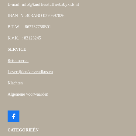
E-mail: info@knuffiesstuffiesbabykids.nl
IBAN: NL40RABO 0370597826
B.T.W. : 862737758B01
K.v.K. : 83123245
SERVICE
Retourneren
Levertijden/verzendkosten
Klachten
Algemene voorwaarden
F
a
c
CATEGORIEËN
e