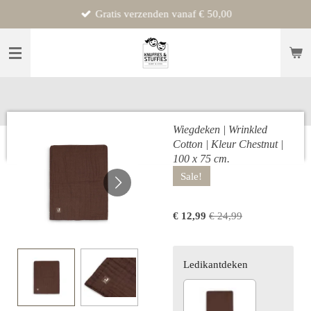
Gratis verzenden vanaf € 50,00
Ga
direct
naar
de
hoofdinhoud
Wiegdeken | Wrinkled
Cotton | Kleur Chestnut |
100 x 75 cm.
Sale!
€ 12,99
€ 24,99
Ledikantdeken