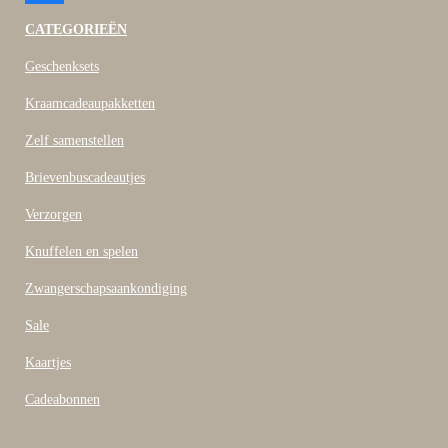
a
c
CATEGORIEËN
e
b
Geschenksets
o
o
Kraamcadeaupakketten
k
Zelf samenstellen
Brievenbuscadeautjes
Verzorgen
Knuffelen en spelen
Zwangerschapsaankondiging
Sale
Kaartjes
Cadeabonnen