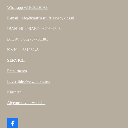
Whatsapp +31630520706
E-mail: info@knuffiesstuffiesbabykids.nl
IBAN: NL40RABO 0370597826
B.T.W. : 862737758B01
K.v.K. : 83123245
SERVICE
Retourneren
Levertijden/verzendkosten
Klachten
Algemene voorwaarden
F