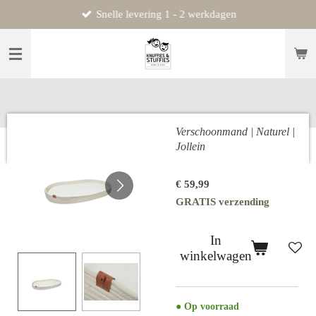
Snelle levering 1 - 2 werkdagen
Ga
direct
naar
de
hoofdinhoud
Verschoonmand | Naturel |
Jollein
€ 59,99
GRATIS verzending
In
winkelwagen
● O
p voorraad