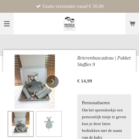
Gratis verzenden vanaf € 50,00
Ga
direct
naar
de
hoofdinhoud
Brievenbuscadeau | Pakket
Stuffies 9
€ 14,99
Personaliseren
Om het speendoekje een
persoonlijk tintje te geven
kun je deze laten
bedrukken met de naam
van de baby.