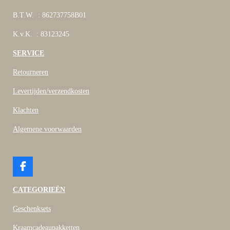
B.T.W. : 862737758B01
K.v.K. : 83123245
SERVICE
Retourneren
Levertijden/verzendkosten
Klachten
Algemene voorwaarden
F
a
c
CATEGORIEËN
e
b
Geschenksets
o
o
Kraamcadeaupakketten