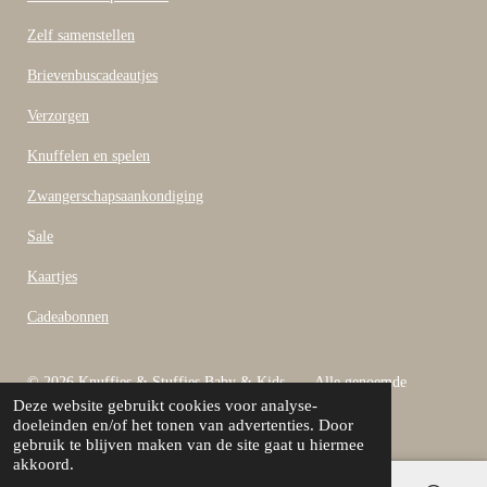
k
Zelf samenstellen
Brievenbuscadeautjes
Verzorgen
Knuffelen en spelen
Zwangerschapsaankondiging
Sale
Kaartjes
Cadeabonnen
© 2026 Knuffies & Stuffies Baby & Kids Alle genoemde
Deze website gebruikt cookies voor analyse-
bedragen zijn inclusief B.T.W
doeleinden en/of het tonen van advertenties. Door
Powered by
JouwWeb
gebruik te blijven maken van de site gaat u hiermee
akkoord.