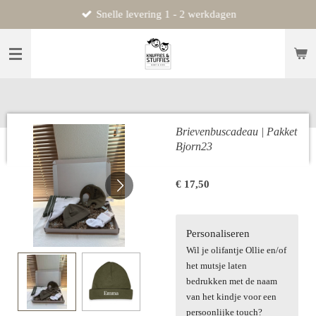
Snelle levering 1 - 2 werkdagen
Ga
direct
naar
de
hoofdinhoud
Brievenbuscadeau | Pakket
Bjorn23
€ 17,50
Personaliseren
Wil je olifantje Ollie en/of
het mutsje laten
bedrukken met de naam
van het kindje voor een
persoonlijke touch?