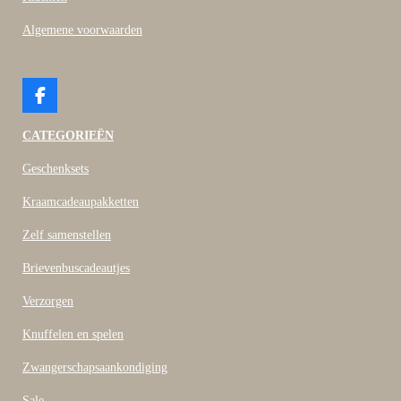
Algemene voorwaarden
F
a
c
CATEGORIEËN
e
b
Geschenksets
o
o
Kraamcadeaupakketten
k
Zelf samenstellen
Brievenbuscadeautjes
Verzorgen
Knuffelen en spelen
Zwangerschapsaankondiging
Sale