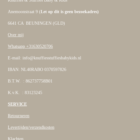
Knuffies & Stuffies Baby & Kids
Anemoonstraat 9 (
Let op dit is geen bezoekadres)
6641 CA BEUNINGEN (GLD)
Over mij
Whatsapp +31630520706
E-mail: info@knuffiesstuffiesbabykids.nl
IBAN: NL40RABO 0370597826
B.T.W. : 862737758B01
K.v.K. : 83123245
SERVICE
Retourneren
Levertijden/verzendkosten
Klachten