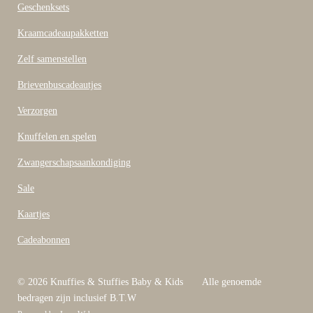
b
Geschenksets
o
o
Kraamcadeaupakketten
k
Zelf samenstellen
Brievenbuscadeautjes
Verzorgen
Knuffelen en spelen
Zwangerschapsaankondiging
Sale
Kaartjes
Cadeabonnen
© 2026 Knuffies & Stuffies Baby & Kids Alle genoemde
bedragen zijn inclusief B.T.W