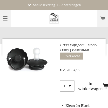
Snelle levering 1 - 2 werkdagen
Ga
direct
naar
de
hoofdinhoud
Frigg Fopspeen | Model
Daisy | zwart maat 1
uitverkocht
€ 2,50
€ 4,95
In
winkelwagen
Kleur: Jet Black