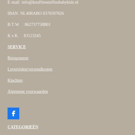
E-mail: info@knuffiesstuffiesbabykids.nl
IBAN: NL40RABO 0370597826
B.T.W. : 862737758B01
K.v.K. : 83123245
SERVICE
Retourneren
Levertijden/verzendkosten
Klachten
Algemene voorwaarden
F
a
c
CATEGORIEËN
e