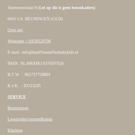
Anemoonstraat 9 (
Let op dit is geen bezoekadres)
6641 CA BEUNINGEN (GLD)
Over mij
Whatsapp +31630520706
E-mail: info@knuffiesstuffiesbabykids.nl
IBAN: NL40RABO 0370597826
B.T.W. : 862737758B01
K.v.K. : 83123245
SERVICE
Retourneren
Levertijden/verzendkosten
Klachten