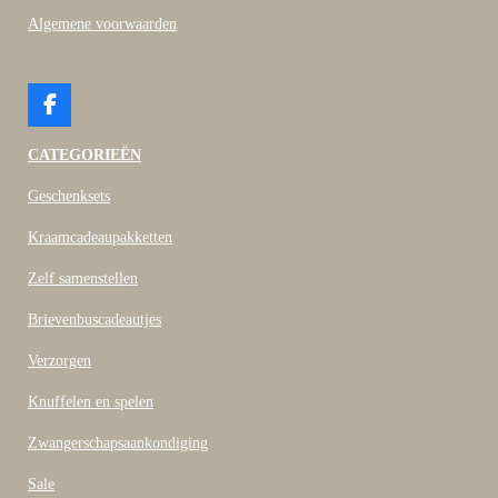
Algemene voorwaarden
F
a
c
CATEGORIEËN
e
b
Geschenksets
o
o
Kraamcadeaupakketten
k
Zelf samenstellen
Brievenbuscadeautjes
Verzorgen
Knuffelen en spelen
Zwangerschapsaankondiging
Sale