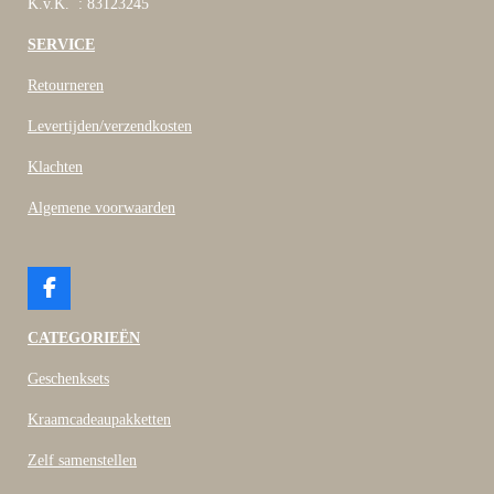
K.v.K. : 83123245
SERVICE
Retourneren
Levertijden/verzendkosten
Klachten
Algemene voorwaarden
F
a
c
CATEGORIEËN
e
b
Geschenksets
o
o
Kraamcadeaupakketten
k
Zelf samenstellen