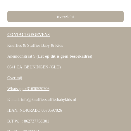
overzicht
CONTACTGEGEVENS
Knuffies & Stuffies Baby & Kids
Anemoonstraat 9 (
Let op dit is geen bezoekadres)
6641 CA BEUNINGEN (GLD)
Over mij
Whatsapp +31630520706
E-mail: info@knuffiesstuffiesbabykids.nl
IBAN: NL40RABO 0370597826
B.T.W. : 862737758B01