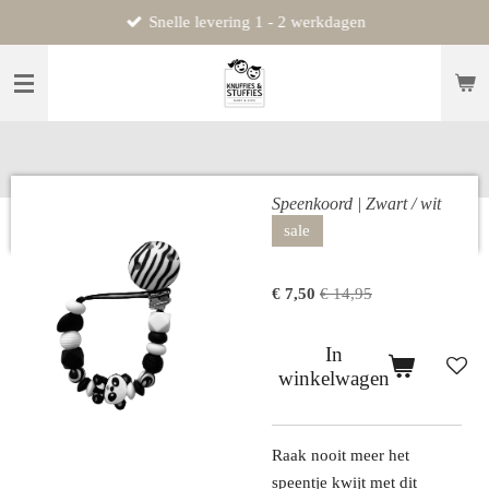
Snelle levering 1 - 2 werkdagen
Ga
direct
naar
de
hoofdinhoud
Speenkoord | Zwart / wit
sale
€ 7,50
€ 14,95
In
winkelwagen
Raak nooit meer het
speentje kwijt met dit