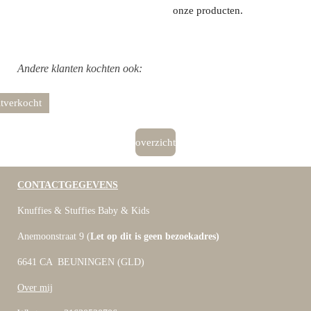
onze producten.
Andere klanten kochten ook:
itverkocht
overzicht
CONTACTGEGEVENS
Knuffies & Stuffies Baby & Kids
Anemoonstraat 9 (
Let op dit is geen bezoekadres)
6641 CA BEUNINGEN (GLD)
Over mij