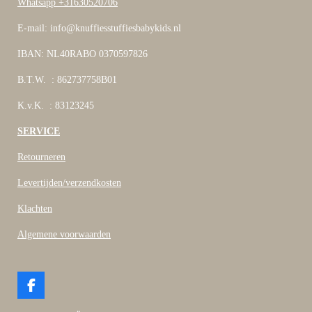
Whatsapp +31630520706
E-mail: info@knuffiesstuffiesbabykids.nl
IBAN: NL40RABO 0370597826
B.T.W. : 862737758B01
K.v.K. : 83123245
SERVICE
Retourneren
Levertijden/verzendkosten
Klachten
Algemene voorwaarden
F
a