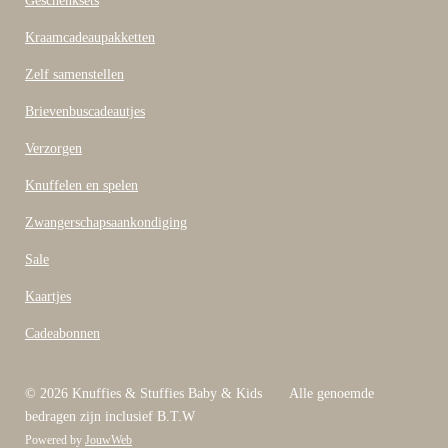
Geschenksets
o
o
Kraamcadeaupakketten
k
Zelf samenstellen
Brievenbuscadeautjes
Verzorgen
Knuffelen en spelen
Zwangerschapsaankondiging
Sale
Kaartjes
Cadeabonnen
© 2026 Knuffies & Stuffies Baby & Kids Alle genoemde
bedragen zijn inclusief B.T.W
Powered by
JouwWeb