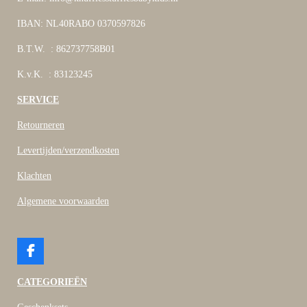
IBAN: NL40RABO 0370597826
B.T.W. : 862737758B01
K.v.K. : 83123245
SERVICE
Retourneren
Levertijden/verzendkosten
Klachten
Algemene voorwaarden
F
a
c
CATEGORIEËN
e
b