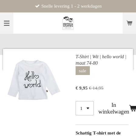
Snelle levering 1 - 2 werkdagen
Ga
direct
naar
de
hoofdinhoud
T-Shirt | Wit | hello world |
maat 74-80
sale
€ 9,95
€ 14,95
In
winkelwagen
Schattig T-shirt met de