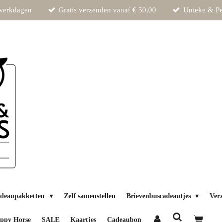
 werkdagen
Gratis verzenden vanaf € 50,00
Unieke & Pe
deaupakketten
Zelf samenstellen
Brievenbuscadeautjes
Ver
ppy Horse
SALE
Kaartjes
Cadeaubon