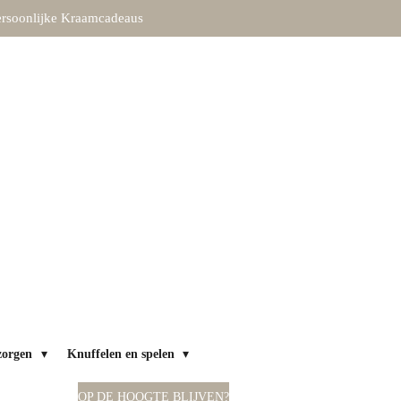
rsoonlijke Kraamcadeaus
zorgen
Knuffelen en spelen
OP DE HOOGTE BLIJVEN?