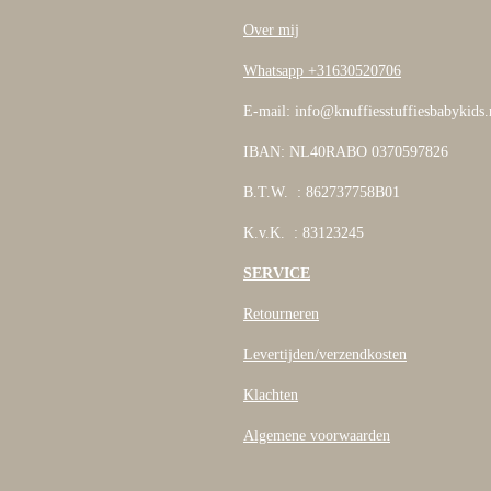
Over mij
Whatsapp +31630520706
E-mail: info@knuffiesstuffiesbabykids.
IBAN: NL40RABO 0370597826
B.T.W. : 862737758B01
K.v.K. : 83123245
SERVICE
Retourneren
Levertijden/verzendkosten
Klachten
Algemene voorwaarden