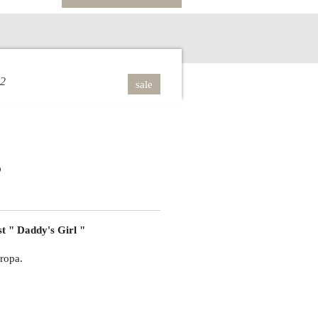
62
sale
st " Daddy's Girl "
ropa.