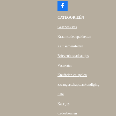
F
a
c
CATEGORIEËN
e
b
Geschenksets
o
o
Kraamcadeaupakketten
k
Zelf samenstellen
Brievenbuscadeautjes
Verzorgen
Knuffelen en spelen
Zwangerschapsaankondiging
Sale
Kaartjes
Cadeabonnen