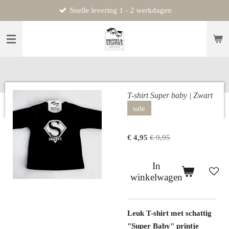
Snelle levering 1 - 2 werkdagen
Ga
direct
naar
de
hoofdinhoud
T-shirt Super baby | Zwart
sale
€ 4,95
€ 9,95
In
winkelwagen
Leuk T-shirt met schattig
"Super Baby" printje