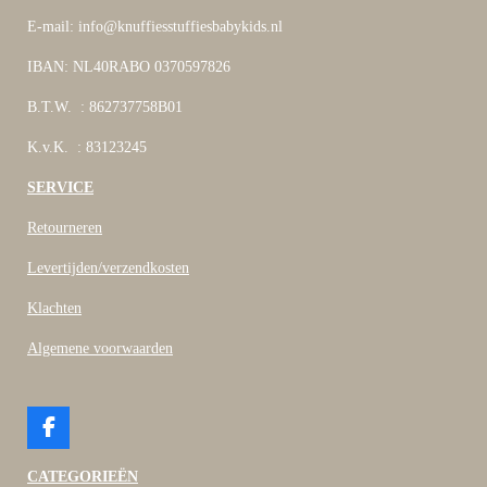
E-mail: info@knuffiesstuffiesbabykids.nl
IBAN: NL40RABO 0370597826
B.T.W. : 862737758B01
K.v.K. : 83123245
SERVICE
Retourneren
Levertijden/verzendkosten
Klachten
Algemene voorwaarden
F
a
c
CATEGORIEËN