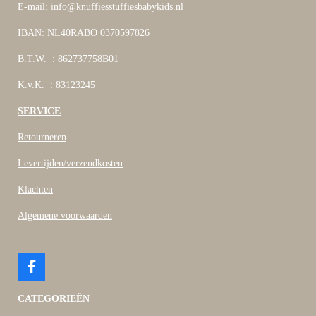
E-mail: info@knuffiesstuffiesbabykids.nl
IBAN: NL40RABO 0370597826
B.T.W. : 862737758B01
K.v.K. : 83123245
SERVICE
Retourneren
Levertijden/verzendkosten
Klachten
Algemene voorwaarden
F
a
c
CATEGORIEËN
e