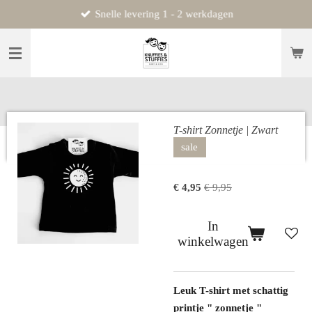
Snelle levering 1 - 2 werkdagen
Ga
direct
naar
de
hoofdinhoud
T-shirt Zonnetje | Zwart
sale
€ 4,95
€ 9,95
In
winkelwagen
Leuk T-shirt met schattig
printje " zonnetje "