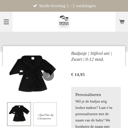
Snelle levering 1 - 2 werkdagen
Ga
direct
naar
de
hoofdinhoud
Badjasje | Stijlvol uni |
Zwart | 0-12 mnd.
€ 14,95
Personaliseren
Wil je de badjas nóg
leuker maken? Laat e‘m
personaliseren met de
naam van de baby! We
borduren de naam met