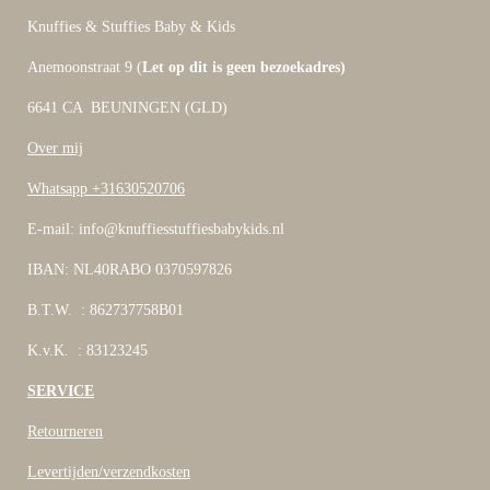
Knuffies & Stuffies Baby & Kids
Anemoonstraat 9 (
Let op dit is geen bezoekadres)
6641 CA BEUNINGEN (GLD)
Over mij
Whatsapp +31630520706
E-mail: info@knuffiesstuffiesbabykids.nl
IBAN: NL40RABO 0370597826
B.T.W. : 862737758B01
K.v.K. : 83123245
SERVICE
Retourneren
Levertijden/verzendkosten