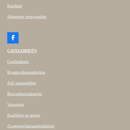
Klachten
Algemene voorwaarden
F
a
c
CATEGORIEËN
e
b
Geschenksets
o
o
Kraamcadeaupakketten
k
Zelf samenstellen
Brievenbuscadeautjes
Verzorgen
Knuffelen en spelen
Zwangerschapsaankondiging