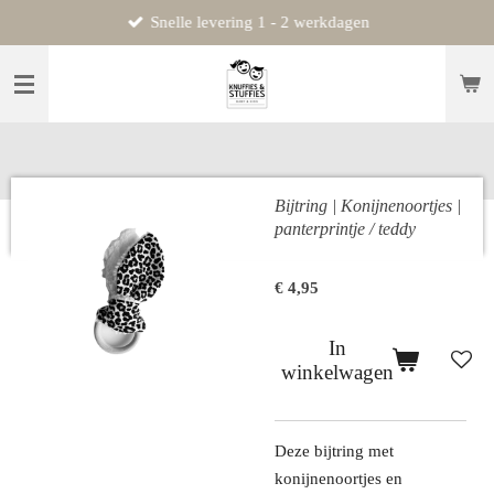
Snelle levering 1 - 2 werkdagen
Ga
direct
naar
de
hoofdinhoud
Bijtring | Konijnenoortjes |
panterprintje / teddy
€ 4,95
In
winkelwagen
Deze bijtring met
konijnenoortjes en