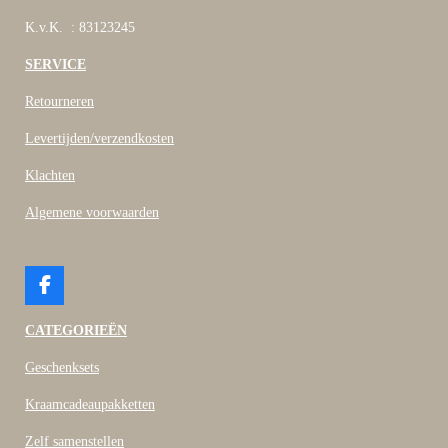
K.v.K. : 83123245
SERVICE
Retourneren
Levertijden/verzendkosten
Klachten
Algemene voorwaarden
F
a
c
CATEGORIEËN
e
b
Geschenksets
o
o
Kraamcadeaupakketten
k
Zelf samenstellen