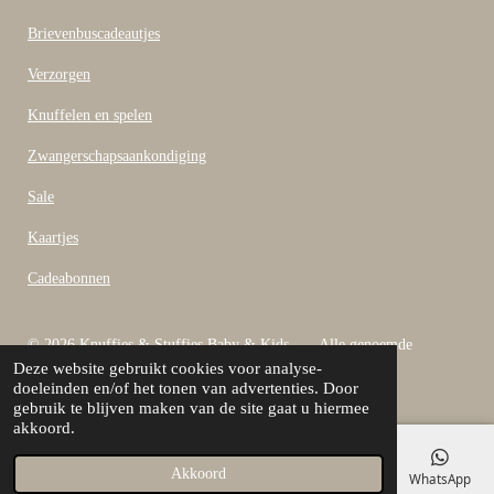
Brievenbuscadeautjes
Verzorgen
Knuffelen en spelen
Zwangerschapsaankondiging
Sale
Kaartjes
Cadeabonnen
© 2026 Knuffies & Stuffies Baby & Kids Alle genoemde
Deze website gebruikt cookies voor analyse-
bedragen zijn inclusief B.T.W
doeleinden en/of het tonen van advertenties. Door
Powered by
JouwWeb
gebruik te blijven maken van de site gaat u hiermee
akkoord.
Akkoord
E-mailadres
Telefoonnummer
Kaart
Facebook
WhatsApp