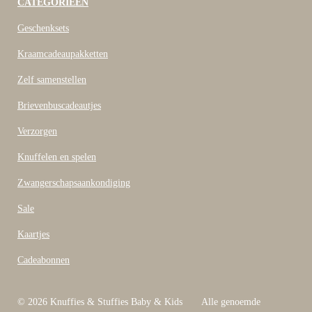
c
CATEGORIEËN
e
b
Geschenksets
o
o
Kraamcadeaupakketten
k
Zelf samenstellen
Brievenbuscadeautjes
Verzorgen
Knuffelen en spelen
Zwangerschapsaankondiging
Sale
Kaartjes
Cadeabonnen
© 2026 Knuffies & Stuffies Baby & Kids Alle genoemde