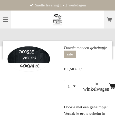
Snelle levering 1 - 2 werkdagen
Ga
direct
naar
de
hoofdinhoud
Doosje met een geheimpje
sale
€ 1,50
€ 2,95
In
winkelwagen
Doosje met een geheimpje!
Verpak je grote geheim in