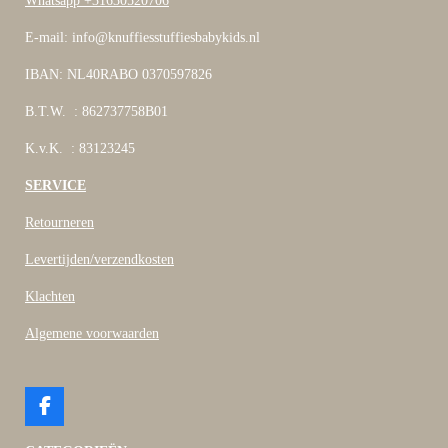
Whatsapp +31630520706
E-mail: info@knuffiesstuffiesbabykids.nl
IBAN: NL40RABO 0370597826
B.T.W. : 862737758B01
K.v.K. : 83123245
SERVICE
Retourneren
Levertijden/verzendkosten
Klachten
Algemene voorwaarden
F
a