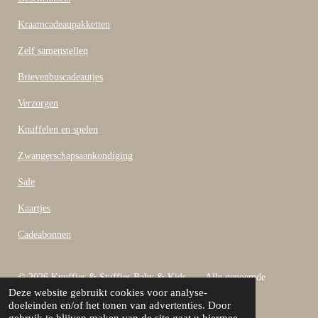
o
o
Kraamcadeaupakketten
k
Zelf samenstellen
Brievenbuscadeautjes
Verzorgen
Knuffelen en spelen
Zwangerschapsaankondiging
Sale
Kaartjes
Cadeabonnen
© 2026 Knuffies & Stuffies Baby & Kids Alle genoemde
Deze website gebruikt cookies voor analyse-
bedragen zijn inclusief B.T.W
doeleinden en/of het tonen van advertenties. Door
Powered by
JouwWeb