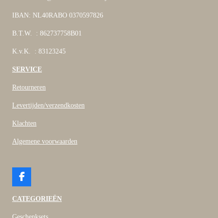
IBAN: NL40RABO 0370597826
B.T.W. : 862737758B01
K.v.K. : 83123245
SERVICE
Retourneren
Levertijden/verzendkosten
Klachten
Algemene voorwaarden
F
a
c
CATEGORIEËN
e
b
Geschenksets