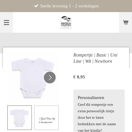
Snelle levering 1 - 2 werkdagen
Ga
direct
naar
de
hoofdinhoud
Rompertje | Basic | Uni
Line | Wit | Newborn
€ 8,95
Personaliseren
Geef dit rompertje een
extra persoonlijk tintje
door het te laten
bedrukken met de naam
van het kindje!