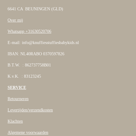
6641 CA BEUNINGEN (GLD)
Over mij
Whatsapp +31630520706
E-mail: info@knuffiesstuffiesbabykids.nl
IBAN: NL40RABO 0370597826
B.T.W. : 862737758B01
K.v.K. : 83123245
SERVICE
Retourneren
Levertijden/verzendkosten
Klachten
Algemene voorwaarden