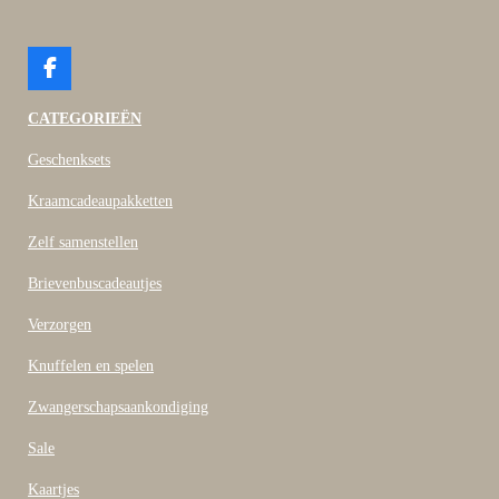
F
a
c
CATEGORIEËN
e
b
Geschenksets
o
o
Kraamcadeaupakketten
k
Zelf samenstellen
Brievenbuscadeautjes
Verzorgen
Knuffelen en spelen
Zwangerschapsaankondiging
Sale
Kaartjes