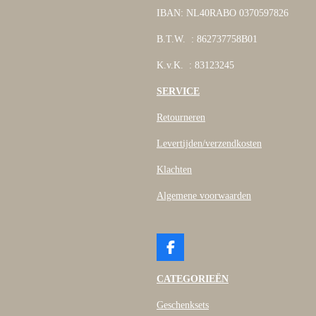
IBAN: NL40RABO 0370597826
B.T.W. : 862737758B01
K.v.K. : 83123245
SERVICE
Retourneren
Levertijden/verzendkosten
Klachten
Algemene voorwaarden
F
a
c
CATEGORIEËN
e
b
Geschenksets