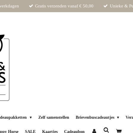
 werkdagen
Gratis verzenden vanaf € 50,00
Unieke & Pe
deaupakketten
Zelf samenstellen
Brievenbuscadeautjes
Ver
ppy Horse
SALE
Kaartjes
Cadeaubon