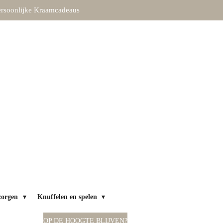
rsoonlijke Kraamcadeaus
zorgen
Knuffelen en spelen
OP DE HOOGTE BLIJVEN?