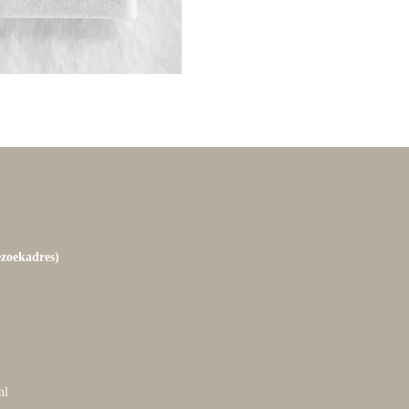
ezoekadres)
nl