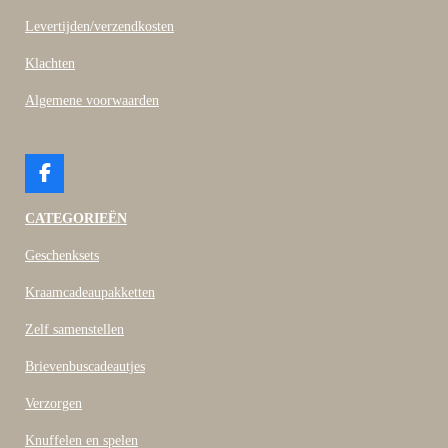
Levertijden/verzendkosten
Klachten
Algemene voorwaarden
F
a
c
CATEGORIEËN
e
b
Geschenksets
o
o
Kraamcadeaupakketten
k
Zelf samenstellen
Brievenbuscadeautjes
Verzorgen
Knuffelen en spelen