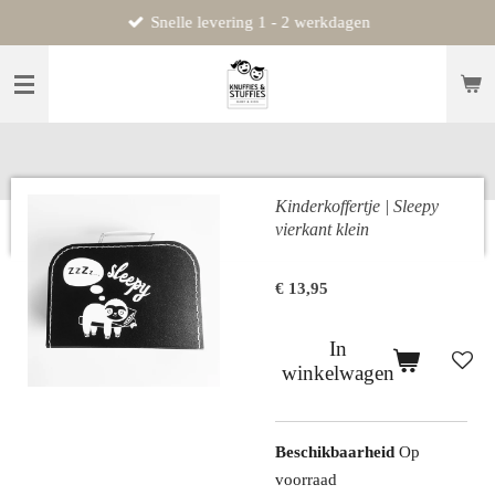
Snelle levering 1 - 2 werkdagen
Ga
direct
naar
de
hoofdinhoud
Kinderkoffertje | Sleepy
vierkant klein
€ 13,95
In
winkelwagen
Beschikbaarheid
Op
voorraad