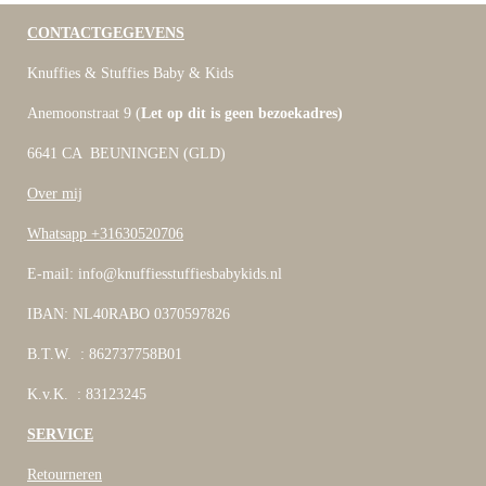
CONTACTGEGEVENS
Knuffies & Stuffies Baby & Kids
Anemoonstraat 9 (
Let op dit is geen bezoekadres)
6641 CA BEUNINGEN (GLD)
Over mij
Whatsapp +31630520706
E-mail: info@knuffiesstuffiesbabykids.nl
IBAN: NL40RABO 0370597826
B.T.W. : 862737758B01
K.v.K. : 83123245
SERVICE
Retourneren