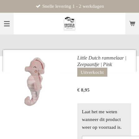
Snelle levering 1 - 2 werkdagen
Ga
direct
naar
de
hoofdinhoud
Little Dutch rammelaar |
Zeepaardje | Pink
Uitverkocht
€ 8,95
Laat het me weten
wanneer dit product
weer op voorraad is.