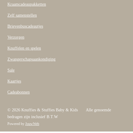
o
Kraamcadeaupakketten
k
Zelf samenstellen
Brievenbuscadeautjes
Verzorgen
Knuffelen en spelen
Zwangerschapsaankondiging
Sale
Kaartjes
Cadeabonnen
© 2026 Knuffies & Stuffies Baby & Kids Alle genoemde
bedragen zijn inclusief B.T.W
Powered by
JouwWeb