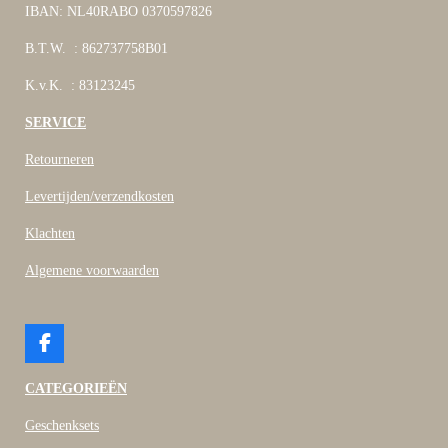
IBAN: NL40RABO 0370597826
B.T.W. : 862737758B01
K.v.K. : 83123245
SERVICE
Retourneren
Levertijden/verzendkosten
Klachten
Algemene voorwaarden
F
a
c
CATEGORIEËN
e
b
Geschenksets
o