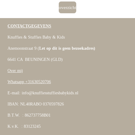
overzicht
CONTACTGEGEVENS
Knuffies & Stuffies Baby & Kids
Anemoonstraat 9 (
Let op dit is geen bezoekadres)
6641 CA BEUNINGEN (GLD)
Over mij
Whatsapp +31630520706
E-mail: info@knuffiesstuffiesbabykids.nl
IBAN: NL40RABO 0370597826
B.T.W. : 862737758B01
K.v.K. : 83123245