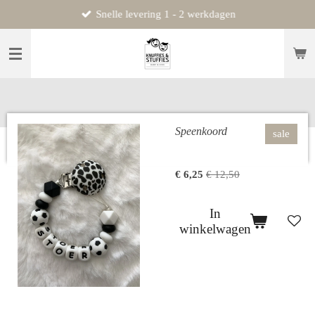
Snelle levering 1 - 2 werkdagen
Ga
direct
naar
de
hoofdinhoud
Speenkoord
sale
€ 6,25
€ 12,50
In
winkelwagen