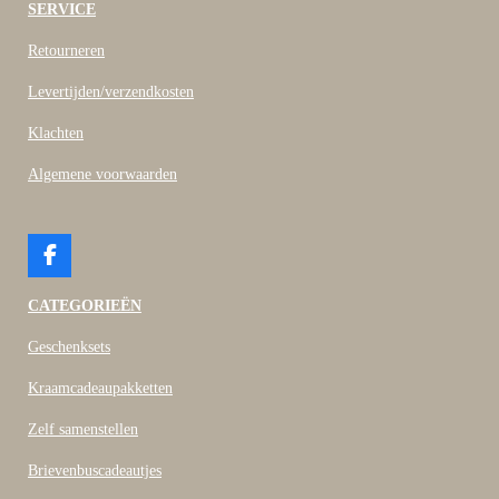
SERVICE
Retourneren
Levertijden/verzendkosten
Klachten
Algemene voorwaarden
F
a
c
CATEGORIEËN
e
b
Geschenksets
o
o
Kraamcadeaupakketten
k
Zelf samenstellen
Brievenbuscadeautjes