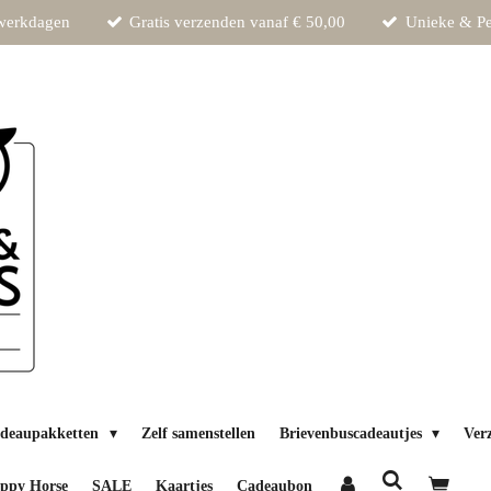
 werkdagen
Gratis verzenden vanaf € 50,00
Unieke & Pe
deaupakketten
Zelf samenstellen
Brievenbuscadeautjes
Ver
ppy Horse
SALE
Kaartjes
Cadeaubon