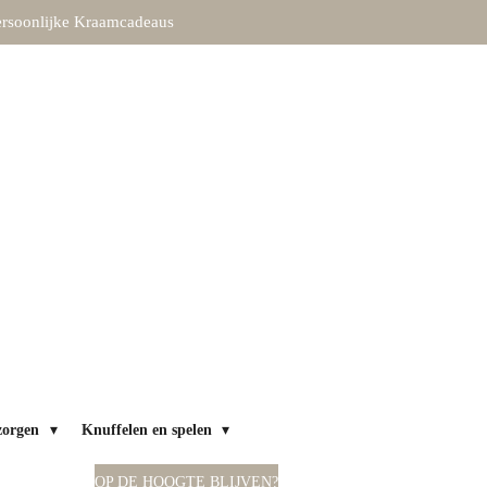
rsoonlijke Kraamcadeaus
zorgen
Knuffelen en spelen
OP DE HOOGTE BLIJVEN?