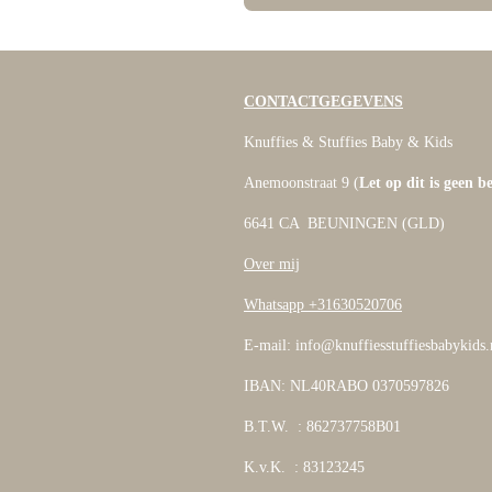
CONTACTGEGEVENS
Knuffies & Stuffies Baby & Kids
Anemoonstraat 9 (
Let op dit is geen b
6641 CA BEUNINGEN (GLD)
Over mij
Whatsapp +31630520706
E-mail: info@knuffiesstuffiesbabykids.
IBAN: NL40RABO 0370597826
B.T.W. : 862737758B01
K.v.K. : 83123245