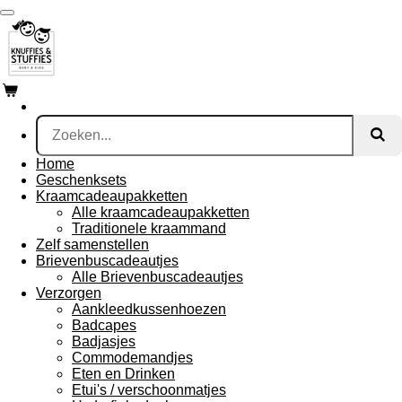
Ga
direct
naar
de
hoofdinhoud
Home
Geschenksets
Kraamcadeaupakketten
Alle kraamcadeaupakketten
Traditionele kraammand
Zelf samenstellen
Brievenbuscadeautjes
Alle Brievenbuscadeautjes
Verzorgen
Aankleedkussenhoezen
Badcapes
Badjasjes
Commodemandjes
Eten en Drinken
Etui's / verschoonmatjes