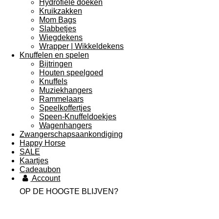
Hydrofiele doeken
Kruikzakken
Mom Bags
Slabbetjes
Wiegdekens
Wrapper | Wikkeldekens
Knuffelen en spelen
Bijtringen
Houten speelgoed
Knuffels
Muziekhangers
Rammelaars
Speelkoffertjes
Speen-Knuffeldoekjes
Wagenhangers
Zwangerschapsaankondiging
Happy Horse
SALE
Kaartjes
Cadeaubon
Account
OP DE HOOGTE BLIJVEN?