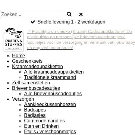
Snelle levering 1 - 2 werkdagen
✓ Prachtige en unieke (Kraam) Cadeaupakketten✓ De
allerleukste en persoonlijke brievenbuscadeautjes✓
Spulletjes voor de verzorging én vermaak van jouw baby
en nog véél meer leuks!
Home
Geschenksets
Kraamcadeaupakketten
Alle kraamcadeaupakketten
Traditionele kraammand
Zelf samenstellen
Brievenbuscadeautjes
Alle Brievenbuscadeautjes
Verzorgen
Aankleedkussenhoezen
Badcapes
Badjasjes
Commodemandjes
Eten en Drinken
Etui's / verschoonmatjes