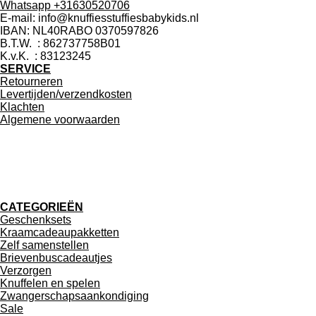
Whatsapp +31630520706
E-mail: info@knuffiesstuffiesbabykids.nl
IBAN: NL40RABO 0370597826
B.T.W. : 862737758B01
K.v.K. : 83123245
SERVICE
Retourneren
Levertijden/verzendkosten
Klachten
Algemene voorwaarden
F
a
CATEGORIEËN
c
Geschenksets
e
Kraamcadeaupakketten
b
Zelf samenstellen
o
Brievenbuscadeautjes
o
Verzorgen
k
Knuffelen en spelen
Zwangerschapsaankondiging
Sale