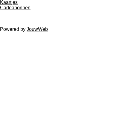
Kaartjes
Cadeabonnen
© 2026 Knuffies & Stuffies Baby & Kids Alle genoemde
bedragen zijn inclusief B.T.W
Powered by
JouwWeb