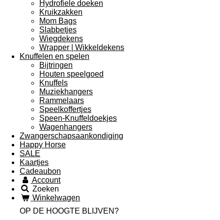
Hydrofiele doeken
Kruikzakken
Mom Bags
Slabbetjes
Wiegdekens
Wrapper | Wikkeldekens
Knuffelen en spelen
Bijtringen
Houten speelgoed
Knuffels
Muziekhangers
Rammelaars
Speelkoffertjes
Speen-Knuffeldoekjes
Wagenhangers
Zwangerschapsaankondiging
Happy Horse
SALE
Kaartjes
Cadeaubon
Account
Zoeken
Winkelwagen
OP DE HOOGTE BLIJVEN?