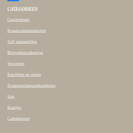
a
c
CATEGORIEËN
e
b
Geschenksets
o
o
Kraamcadeaupakketten
k
Zelf samenstellen
Brievenbuscadeautjes
Verzorgen
Knuffelen en spelen
Zwangerschapsaankondiging
Sale
Kaartjes
Cadeabonnen