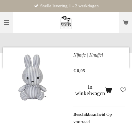
Snelle levering 1 - 2 werkdagen
Ga
direct
naar
de
hoofdinhoud
Nijntje | Knuffel
€ 8,95
In
winkelwagen
Beschikbaarheid
Op
voorraad