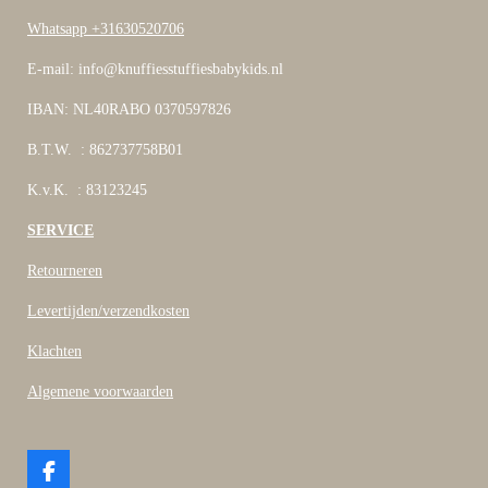
Whatsapp +31630520706
E-mail: info@knuffiesstuffiesbabykids.nl
IBAN: NL40RABO 0370597826
B.T.W. : 862737758B01
K.v.K. : 83123245
SERVICE
Retourneren
Levertijden/verzendkosten
Klachten
Algemene voorwaarden
F