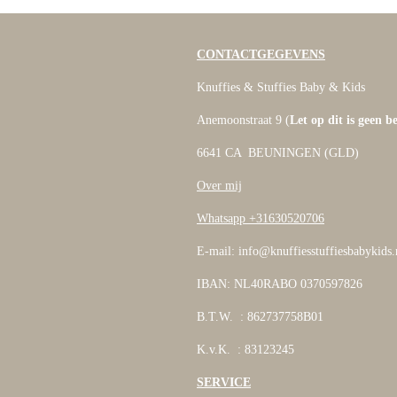
CONTACTGEGEVENS
Knuffies & Stuffies Baby & Kids
Anemoonstraat 9 (
Let op dit is geen b
6641 CA BEUNINGEN (GLD)
Over mij
Whatsapp +31630520706
E-mail: info@knuffiesstuffiesbabykids.
IBAN: NL40RABO 0370597826
B.T.W. : 862737758B01
K.v.K. : 83123245
SERVICE