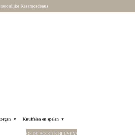
rsoonlijke Kraamcadeaus
zorgen
Knuffelen en spelen
OP DE HOOGTE BLIJVEN?