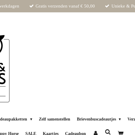
 werkdagen
Gratis verzenden vanaf € 50,00
Unieke & Pe
deaupakketten
Zelf samenstellen
Brievenbuscadeautjes
Ver
ppy Horse
SALE
Kaartjes
Cadeaubon