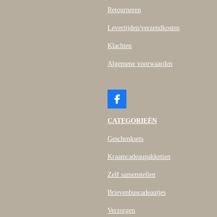
Retourneren
Levertijden/verzendkosten
Klachten
Algemene voorwaarden
F
a
c
CATEGORIEËN
e
b
Geschenksets
o
o
Kraamcadeaupakketten
k
Zelf samenstellen
Brievenbuscadeautjes
Verzorgen