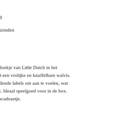
00
rzonden
ldoekje van Little Dutch in het
 een vrolijke en knuffelbare walvis.
llende labels om aan te voelen, wat
t. Ideaal speelgoed voor in de box.
mcadeautje.