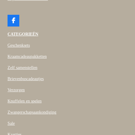
F
a
c
CATEGORIEËN
e
b
Geschenksets
o
o
Kraamcadeaupakketten
k
Zelf samenstellen
Brievenbuscadeautjes
Verzorgen
Knuffelen en spelen
Zwangerschapsaankondiging
Sale
Kaartjes