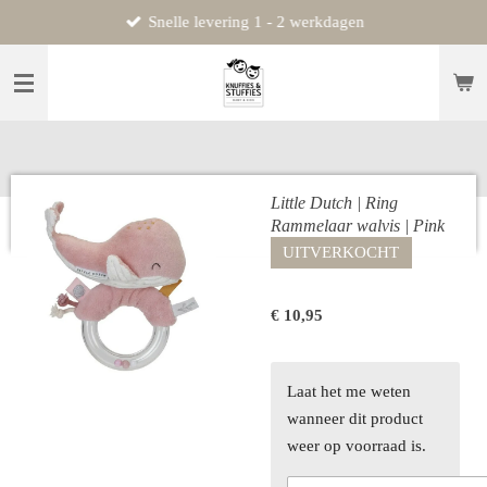
Snelle levering 1 - 2 werkdagen
Ga
direct
naar
de
hoofdinhoud
Little Dutch | Ring
Rammelaar walvis | Pink
UITVERKOCHT
€ 10,95
Laat het me weten
wanneer dit product
weer op voorraad is.