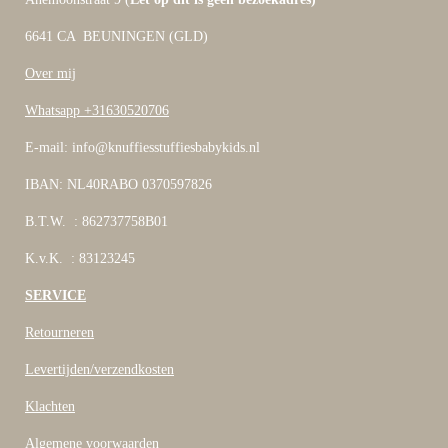
6641 CA BEUNINGEN (GLD)
Over mij
Whatsapp +31630520706
E-mail: info@knuffiesstuffiesbabykids.nl
IBAN: NL40RABO 0370597826
B.T.W. : 862737758B01
K.v.K. : 83123245
SERVICE
Retourneren
Levertijden/verzendkosten
Klachten
Algemene voorwaarden