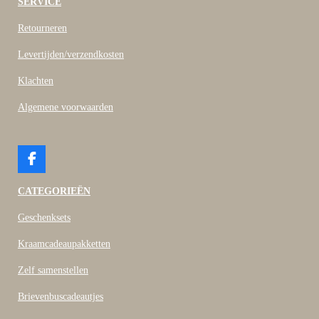
SERVICE
Retourneren
Levertijden/verzendkosten
Klachten
Algemene voorwaarden
F
a
c
CATEGORIEËN
e
b
Geschenksets
o
o
Kraamcadeaupakketten
k
Zelf samenstellen
Brievenbuscadeautjes