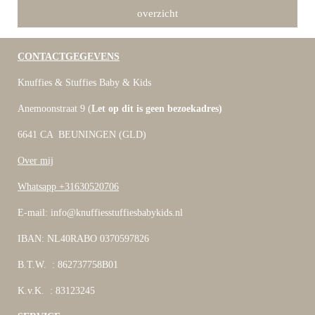
overzicht
CONTACTGEGEVENS
Knuffies & Stuffies Baby & Kids
Anemoonstraat 9 (
Let op dit is geen bezoekadres)
6641 CA BEUNINGEN (GLD)
Over mij
Whatsapp +31630520706
E-mail: info@knuffiesstuffiesbabykids.nl
IBAN: NL40RABO 0370597826
B.T.W. : 862737758B01
K.v.K. : 83123245