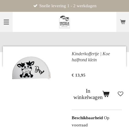
Snelle levering 1 - 2 werkdagen
Ga
direct
naar
de
hoofdinhoud
Kinderkoffertje | Koe
halfrond klein
€ 13,95
In
winkelwagen
Beschikbaarheid
Op
voorraad