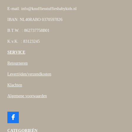
E-mail: info@knuffiesstuffiesbabykids.nl
IBAN: NL40RABO 0370597826
B.T.W. : 862737758B01
K.v.K. : 83123245
SERVICE
Retourneren
Levertijden/verzendkosten
Klachten
Algemene voorwaarden
F
a
c
CATEGORIEËN