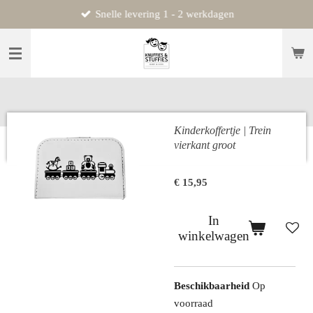
Snelle levering 1 - 2 werkdagen
Ga
direct
naar
de
hoofdinhoud
Kinderkoffertje | Trein
vierkant groot
€ 15,95
In
winkelwagen
Beschikbaarheid
Op
voorraad