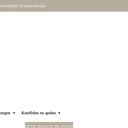
rsoonlijke Kraamcadeaus
zorgen
Knuffelen en spelen
OP DE HOOGTE BLIJVEN?