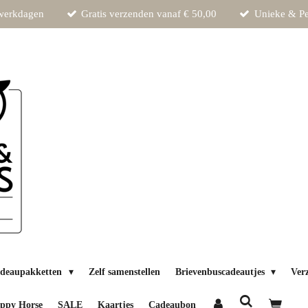
 werkdagen
Gratis verzenden vanaf € 50,00
Unieke & Pe
deaupakketten
Zelf samenstellen
Brievenbuscadeautjes
Ver
ppy Horse
SALE
Kaartjes
Cadeaubon