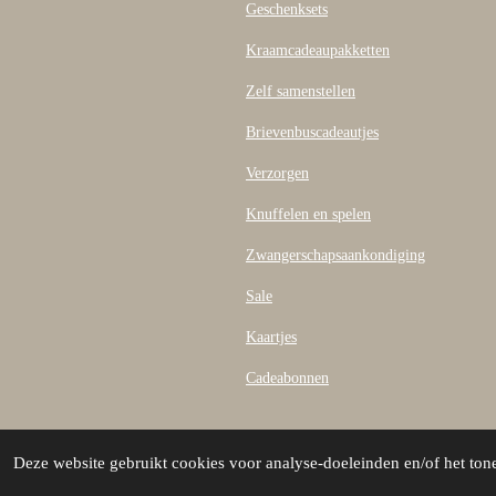
b
Geschenksets
o
o
Kraamcadeaupakketten
k
Zelf samenstellen
Brievenbuscadeautjes
Verzorgen
Knuffelen en spelen
Zwangerschapsaankondiging
Sale
Kaartjes
Cadeabonnen
© 2026 Knuffies & Stuffies Baby & K
Deze website gebruikt cookies voor analyse-doeleinden en/of het tone