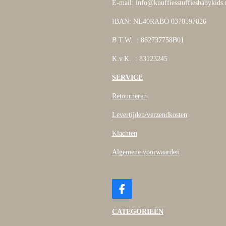
E-mail: info@knuffiesstuffiesbabykids.
IBAN: NL40RABO 0370597826
B.T.W. : 862737758B01
K.v.K. : 83123245
SERVICE
Retourneren
Levertijden/verzendkosten
Klachten
Algemene voorwaarden
F
a
c
CATEGORIEËN
e