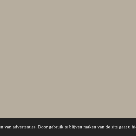
ids Alle genoemde bedragen zijn inclusief B.T.W
n van advertenties. Door gebruik te blijven maken van de site gaat u h