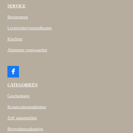
SERVICE
Retourneren
Levertijden/verzendkosten
Klachten
Algemene voorwaarden
F
a
c
CATEGORIEËN
e
b
Geschenksets
o
o
Kraamcadeaupakketten
k
Zelf samenstellen
Brievenbuscadeautjes