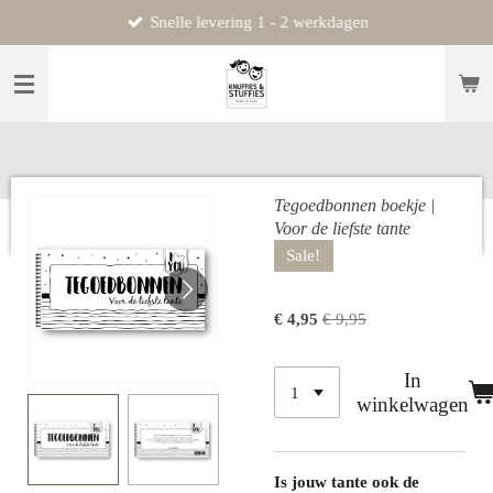
Snelle levering 1 - 2 werkdagen
Ga
direct
naar
de
hoofdinhoud
Tegoedbonnen boekje |
Voor de liefste tante
Sale!
€ 4,95
€ 9,95
In
winkelwagen
Is jouw tante ook de