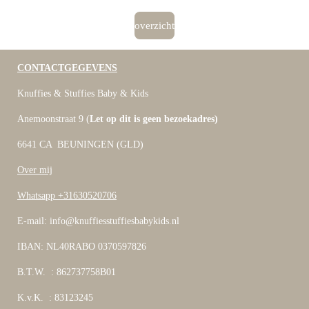
overzicht
CONTACTGEGEVENS
Knuffies & Stuffies Baby & Kids
Anemoonstraat 9 (
Let op dit is geen bezoekadres)
6641 CA BEUNINGEN (GLD)
Over mij
Whatsapp +31630520706
E-mail: info@knuffiesstuffiesbabykids.nl
IBAN: NL40RABO 0370597826
B.T.W. : 862737758B01
K.v.K. : 83123245