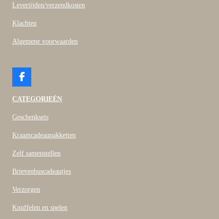
Levertijden/verzendkosten
Klachten
Algemene voorwaarden
F
a
c
CATEGORIEËN
e
b
Geschenksets
o
o
Kraamcadeaupakketten
k
Zelf samenstellen
Brievenbuscadeautjes
Verzorgen
Knuffelen en spelen