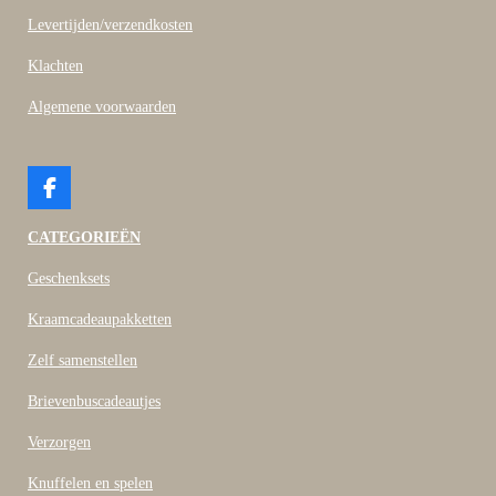
Levertijden/verzendkosten
Klachten
Algemene voorwaarden
F
a
c
CATEGORIEËN
e
b
Geschenksets
o
o
Kraamcadeaupakketten
k
Zelf samenstellen
Brievenbuscadeautjes
Verzorgen
Knuffelen en spelen