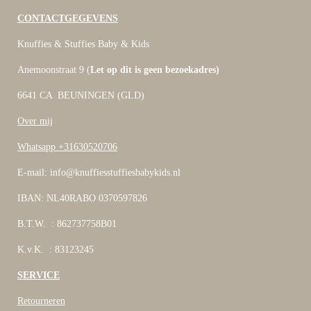
CONTACTGEGEVENS
Knuffies & Stuffies Baby & Kids
Anemoonstraat 9 (
Let op dit is geen bezoekadres)
6641 CA BEUNINGEN (GLD)
Over mij
Whatsapp +31630520706
E-mail: info@knuffiesstuffiesbabykids.nl
IBAN: NL40RABO 0370597826
B.T.W. : 862737758B01
K.v.K. : 83123245
SERVICE
Retourneren