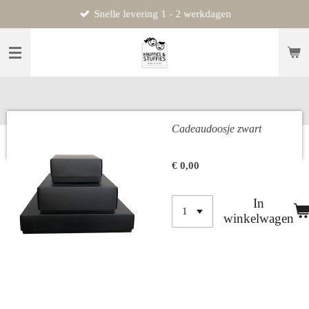
Snelle levering 1 - 2 werkdagen
Ga
direct
naar
de
hoofdinhoud
Cadeaudoosje zwart
€ 0,00
In
winkelwagen