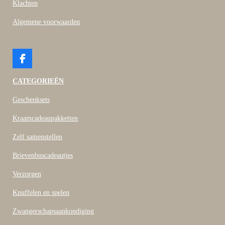
Klachten
Algemene voorwaarden
F
a
c
CATEGORIEËN
e
b
Geschenksets
o
o
Kraamcadeaupakketten
k
Zelf samenstellen
Brievenbuscadeautjes
Verzorgen
Knuffelen en spelen
Zwangerschapsaankondiging