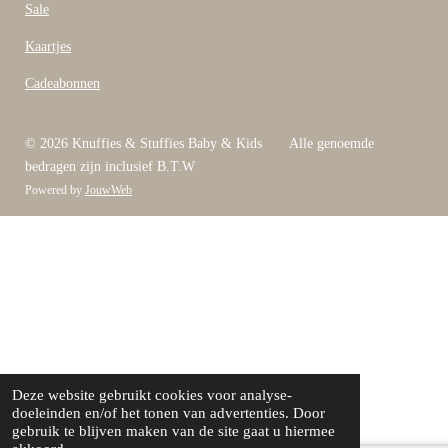
Sale
Kaartjes
Cadeabonnen
© 2026 Knuffies & Stuffies Baby & Kids Alle genoemde
bedragen zijn inclusief B.T.W
Powered by
JouwWeb
Deze website gebruikt cookies voor analyse-
doeleinden en/of het tonen van advertenties. Door
gebruik te blijven maken van de site gaat u hiermee