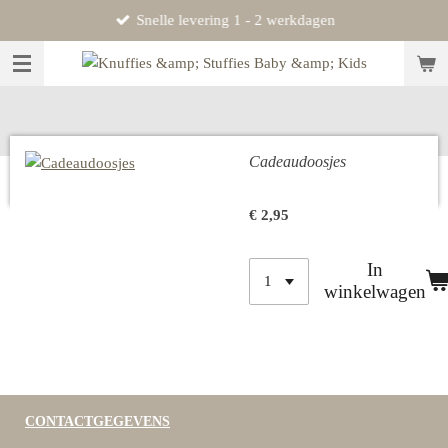
Snelle levering 1 - 2 werkdagen
Ga
direct
naar
de
hoofdinhoud
Cadeaudoosjes
€ 2,95
In
winkelwagen
CONTACTGEGEVENS