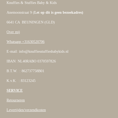
Knuffies & Stuffies Baby & Kids
Anemoonstraat 9 (
Let op dit is geen bezoekadres)
6641 CA BEUNINGEN (GLD)
Over mij
Whatsapp +31630520706
E-mail: info@knuffiesstuffiesbabykids.nl
IBAN: NL40RABO 0370597826
B.T.W. : 862737758B01
K.v.K. : 83123245
SERVICE
Retourneren
Levertijden/verzendkosten