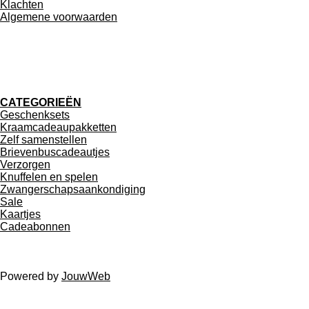
Klachten
Algemene voorwaarden
F
a
CATEGORIEËN
c
Geschenksets
e
Kraamcadeaupakketten
b
Zelf samenstellen
o
Brievenbuscadeautjes
o
Verzorgen
k
Knuffelen en spelen
Zwangerschapsaankondiging
Sale
Kaartjes
Cadeabonnen
© 2026 Knuffies & Stuffies Baby & Kids Alle genoemde
bedragen zijn inclusief B.T.W
Powered by
JouwWeb