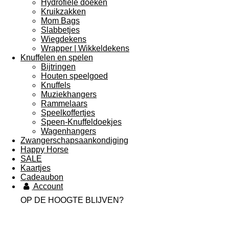
Hydrofiele doeken
Kruikzakken
Mom Bags
Slabbetjes
Wiegdekens
Wrapper | Wikkeldekens
Knuffelen en spelen
Bijtringen
Houten speelgoed
Knuffels
Muziekhangers
Rammelaars
Speelkoffertjes
Speen-Knuffeldoekjes
Wagenhangers
Zwangerschapsaankondiging
Happy Horse
SALE
Kaartjes
Cadeaubon
Account
OP DE HOOGTE BLIJVEN?