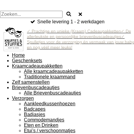
Snelle levering 1 - 2 werkdagen
✓ Prachtige en unieke (Kraam) Cadeaupakketten✓ De
allerleukste en persoonlijke brievenbuscadeautjes✓
Spulletjes voor de verzorging én vermaak van jouw baby
en nog véél meer leuks!
Home
Geschenksets
Kraamcadeaupakketten
Alle kraamcadeaupakketten
Traditionele kraammand
Zelf samenstellen
Brievenbuscadeautjes
Alle Brievenbuscadeautjes
Verzorgen
Aankleedkussenhoezen
Badcapes
Badjasjes
Commodemandjes
Eten en Drinken
Etui's / verschoonmatjes