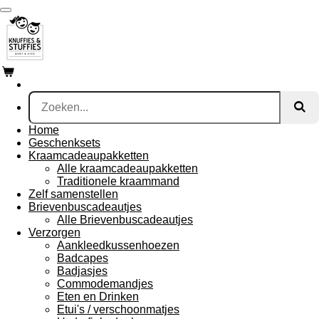
Ga
direct
naar
de
hoofdinhoud
Home
Geschenksets
Kraamcadeaupakketten
Alle kraamcadeaupakketten
Traditionele kraammand
Zelf samenstellen
Brievenbuscadeautjes
Alle Brievenbuscadeautjes
Verzorgen
Aankleedkussenhoezen
Badcapes
Badjasjes
Commodemandjes
Eten en Drinken
Etui's / verschoonmatjes