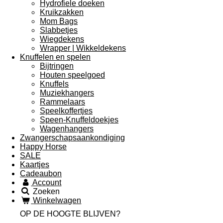
Hydrofiele doeken
Kruikzakken
Mom Bags
Slabbetjes
Wiegdekens
Wrapper | Wikkeldekens
Knuffelen en spelen
Bijtringen
Houten speelgoed
Knuffels
Muziekhangers
Rammelaars
Speelkoffertjes
Speen-Knuffeldoekjes
Wagenhangers
Zwangerschapsaankondiging
Happy Horse
SALE
Kaartjes
Cadeaubon
Account
Zoeken
Winkelwagen
OP DE HOOGTE BLIJVEN?