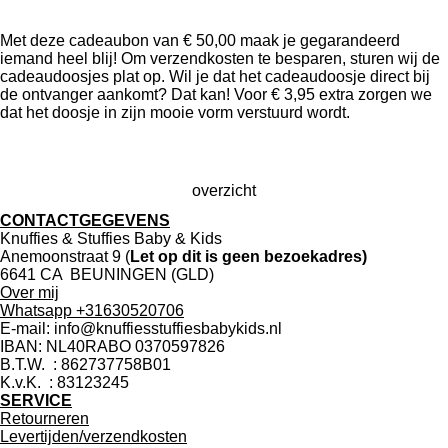
Met deze cadeaubon van € 50,00 maak je gegarandeerd
iemand heel blij! Om verzendkosten te besparen, sturen wij de
cadeaudoosjes plat op. Wil je dat het cadeaudoosje direct bij
de ontvanger aankomt? Dat kan! Voor € 3,95 extra zorgen we
dat het doosje in zijn mooie vorm verstuurd wordt.
overzicht
CONTACTGEGEVENS
Knuffies & Stuffies Baby & Kids
Anemoonstraat 9 (
Let op dit is geen bezoekadres)
6641 CA BEUNINGEN (GLD)
Over mij
Whatsapp +31630520706
E-mail: info@knuffiesstuffiesbabykids.nl
IBAN: NL40RABO 0370597826
B.T.W. : 862737758B01
K.v.K. : 83123245
SERVICE
Retourneren
Levertijden/verzendkosten