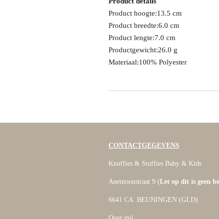
Product details
Product hoogte:13.5 cm
Product breedte:6.0 cm
Product lengte:7.0 cm
Productgewicht:26.0 g
Materiaal:100% Polyester
CONTACTGEGEVENS
Knuffies & Stuffies Baby & Kids
Anemoonstraat 9 (
Let op dit is geen b
6641 CA BEUNINGEN (GLD)
Over mij