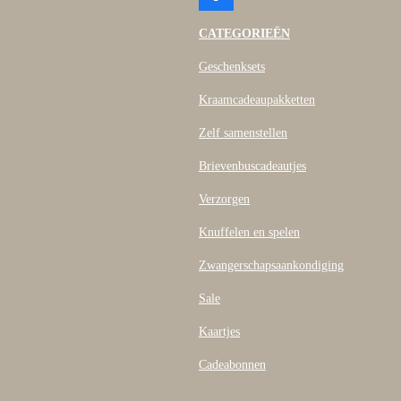
a
c
CATEGORIEËN
e
b
Geschenksets
o
o
Kraamcadeaupakketten
k
Zelf samenstellen
Brievenbuscadeautjes
Verzorgen
Knuffelen en spelen
Zwangerschapsaankondiging
Sale
Kaartjes
Cadeabonnen