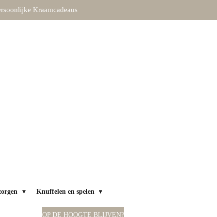
rsoonlijke Kraamcadeaus
zorgen
Knuffelen en spelen
OP DE HOOGTE BLIJVEN?