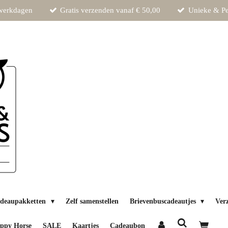
 werkdagen
Gratis verzenden vanaf € 50,00
Unieke & Pe
deaupakketten
Zelf samenstellen
Brievenbuscadeautjes
Ver
ppy Horse
SALE
Kaartjes
Cadeaubon