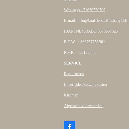
Whatsapp +31630520706
E-mail: info@knuffiesstuffiesbabykids.
IBAN: NL40RABO 0370597826
B.T.W. : 862737758B01
K.v.K. : 83123245
SERVICE
Retourneren
Levertijden/verzendkosten
Klachten
Algemene voorwaarden
F