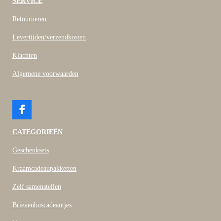
SERVICE
Retourneren
Levertijden/verzendkosten
Klachten
Algemene voorwaarden
F
a
c
CATEGORIEËN
e
b
Geschenksets
o
o
Kraamcadeaupakketten
k
Zelf samenstellen
Brievenbuscadeautjes