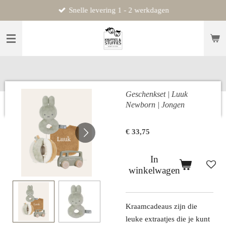
Snelle levering 1 - 2 werkdagen
Ga
direct
naar
de
hoofdinhoud
Geschenkset | Luuk
Newborn | Jongen
€ 33,75
In
winkelwagen
Kraamcadeaus zijn die
leuke extraatjes die je kunt