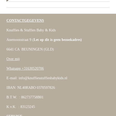
CONTACTGEGEVENS
Knuffies & Stuffies Baby & Kids
Anemoonstraat 9 (
Let op dit is geen bezoekadres)
6641 CA BEUNINGEN (GLD)
Over mij
Whatsapp +31630520706
E-mail: info@knuffiesstuffiesbabykids.nl
IBAN: NL40RABO 0370597826
B.T.W. : 862737758B01
K.v.K. : 83123245